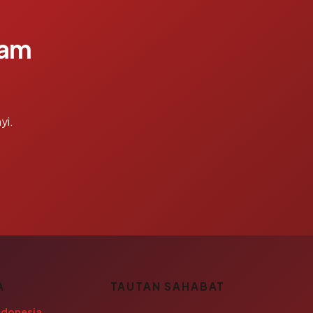
lam
yi.
A
TAUTAN SAHABAT
ndonesia