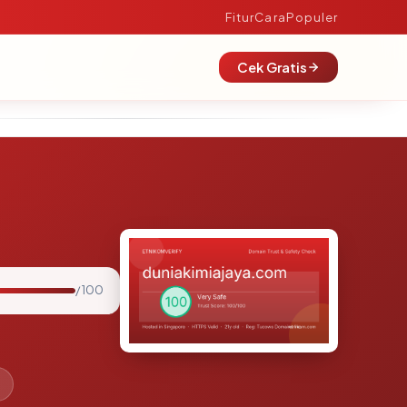
Fitur
Cara
Populer
Cek Gratis
/ 100