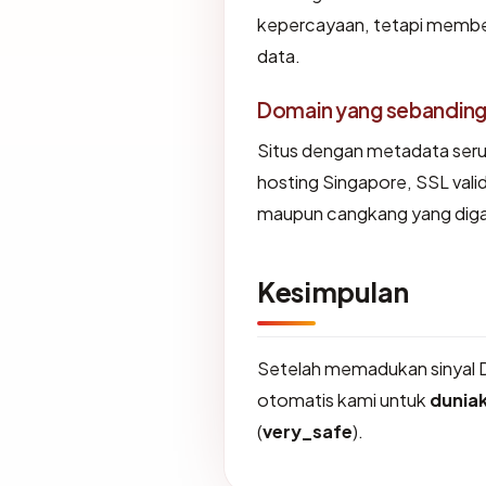
kepercayaan, tetapi member
data.
Domain yang sebandin
Situs dengan metadata ser
hosting Singapore, SSL vali
maupun cangkang yang diga
Kesimpulan
Setelah memadukan sinyal 
otomatis kami untuk
dunia
(
very_safe
).