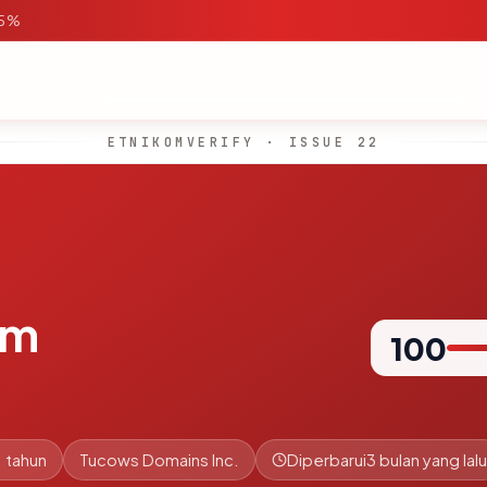
95%
ETNIKOMVERIFY · ISSUE 22
om
100
1 tahun
Tucows Domains Inc.
Diperbarui
3 bulan yang lalu