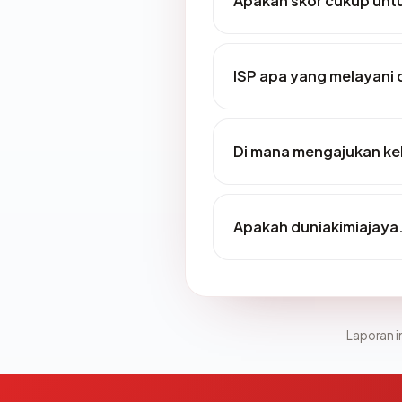
Apakah skor cukup un
ISP apa yang melayani
Di mana mengajukan ke
Apakah duniakimiajaya.
Laporan in