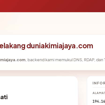
belakang duniakimiajaya.com
imiajaya.com
, backend kami memukul DNS, RDAP, dan TL
INFO
ALAMAT
ati
194.1