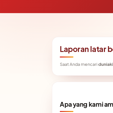
Laporan latar 
Saat Anda mencari
duniak
Apa yang kami am