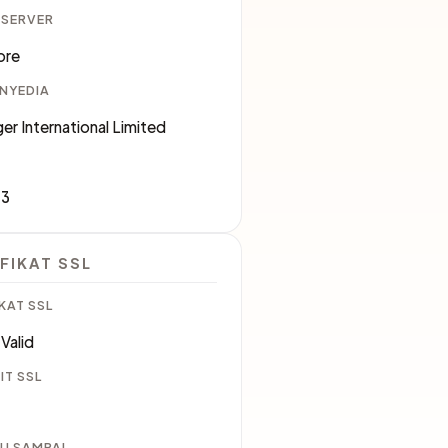
 SERVER
ore
ENYEDIA
er International Limited
83
FIKAT SSL
KAT SSL
Valid
IT SSL
U SAMPAI