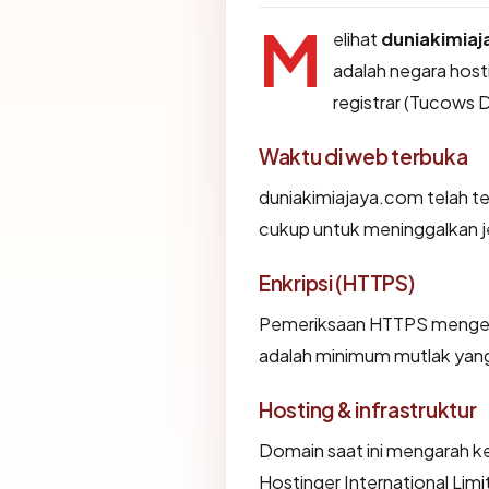
M
elihat
duniakimia
adalah negara host
registrar (Tucows 
Waktu di web terbuka
duniakimiajaya.com telah terl
cukup untuk meninggalkan je
Enkripsi (HTTPS)
Pemeriksaan HTTPS mengemba
adalah minimum mutlak yang 
Hosting & infrastruktur
Domain saat ini mengarah ke
Hostinger International Lim