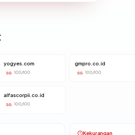
t
yogyes.com
gmpro.co.id
100/100
100/100
SG
SG
alfascorpii.co.id
100/100
SG
Kekurangan