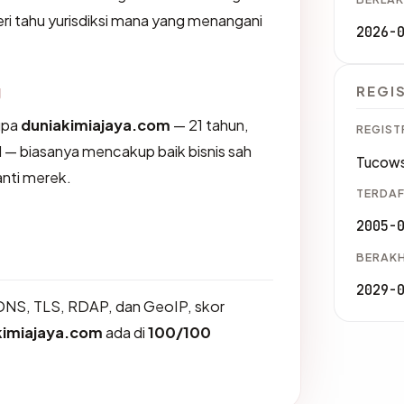
i tahu yurisdiksi mana yang menangani
2026-
g
REGI
upa
duniakimiajaya.com
— 21 tahun,
REGIST
d — biasanya mencakup baik bisnis sah
Tucows
nti merek.
TERDAF
2005-
BERAKH
2029-
DNS, TLS, RDAP, dan GeoIP, skor
kimiajaya.com
ada di
100/100