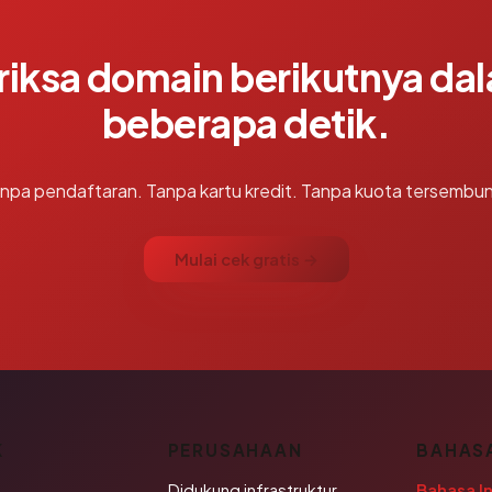
riksa domain berikutnya da
beberapa detik.
npa pendaftaran. Tanpa kartu kredit. Tanpa kuota tersembun
Mulai cek gratis →
K
PERUSAHAAN
BAHAS
Didukung infrastruktur
Bahasa I