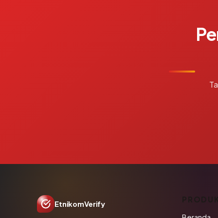
Pe
Ta
PRODU
EtnikomVerify
Beranda