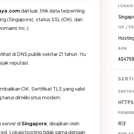
LOKASI
jaya.com
dari luar, titik data terpenting
Singap
ing (Singapore), status SSL (OK), dan
ISP / P
Domains Inc.).
Hosting
ASN
ihat di DNS publik sekitar 21 tahun. Itu
AS475
jak reputasi.
SERTI
likan OK. Sertifikat TLS yang valid
SERTIFI
harus dimiliki situs modern.
HTTPS 
PENERB
 server di
Singapore
, disajikan oleh
R13
ited. Lokasi hosting tidak sama dengan
BERLAK