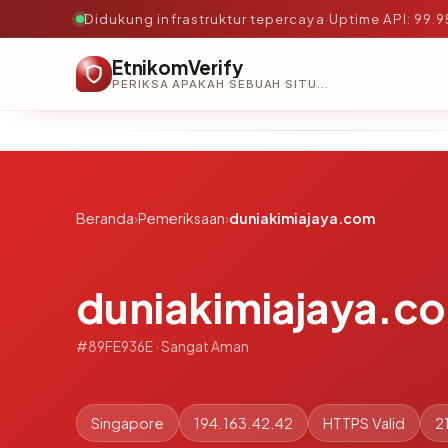
Didukung infrastruktur tepercaya
·
Uptime API: 99.
EtnikomVerify
PERIKSA APAKAH SEBUAH SITUS AMAN, TEPERCAYA, DAN TERVERIFIKASI DALAM HITUNGAN DETIK.
Beranda
›
Pemeriksaan
›
duniakimiajaya.com
duniakimiajaya.c
#89FE936E · Sangat Aman
Singapore
194.163.42.42
HTTPS Valid
2