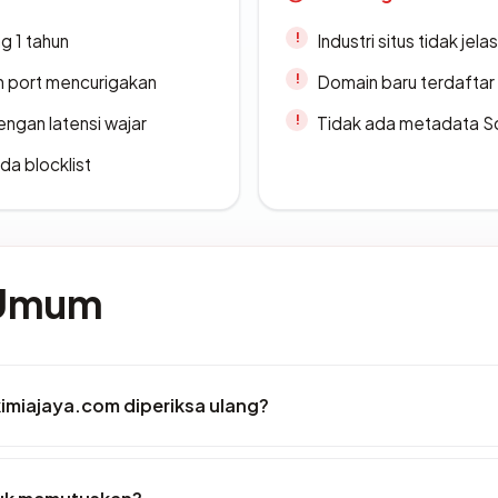
g 1 tahun
Industri situs tidak jelas
n port mencurigakan
Domain baru terdaftar
engan latensi wajar
Tidak ada metadata S
da blocklist
 Umum
imiajaya.com diperiksa ulang?