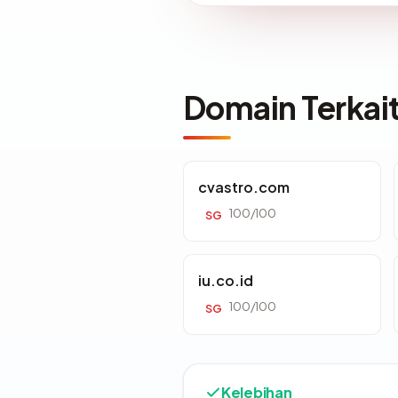
Domain Terkai
cvastro.com
100/100
SG
iu.co.id
100/100
SG
Kelebihan