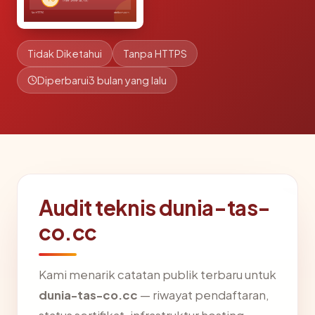
Tidak Diketahui
Tanpa HTTPS
Diperbarui
3 bulan yang lalu
Audit teknis dunia-tas-
co.cc
Kami menarik catatan publik terbaru untuk
dunia-tas-co.cc
— riwayat pendaftaran,