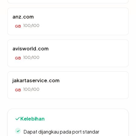
anz.com
100/100
GB
avisworld.com
100/100
GB
jakartaservice.com
100/100
GB
Kelebihan
Dapat dijangkau pada port standar