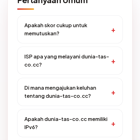
Apakah skor cukup untuk
memutuskan?
ISP apa yang melayani dunia-tas-
co.cc?
Di mana mengajukan keluhan
tentang dunia-tas-co.cc?
Apakah dunia-tas-co.cc memiliki
IPv6?