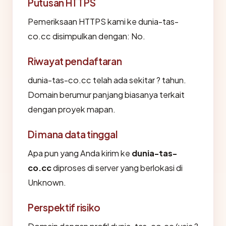
Putusan HTTPS
Pemeriksaan HTTPS kami ke dunia-tas-
co.cc disimpulkan dengan: No.
Riwayat pendaftaran
dunia-tas-co.cc telah ada sekitar ? tahun.
Domain berumur panjang biasanya terkait
dengan proyek mapan.
Di mana data tinggal
Apa pun yang Anda kirim ke
dunia-tas-
co.cc
diproses di server yang berlokasi di
Unknown.
Perspektif risiko