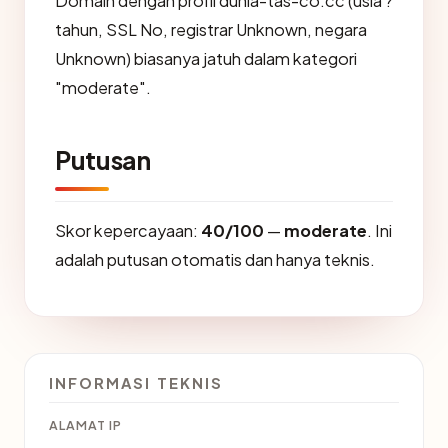
Domain dengan profil dunia-tas-co.cc (usia ?
tahun, SSL No, registrar Unknown, negara
Unknown) biasanya jatuh dalam kategori
"moderate".
Putusan
Skor kepercayaan:
40/100
—
moderate
. Ini
adalah putusan otomatis dan hanya teknis.
INFORMASI TEKNIS
ALAMAT IP