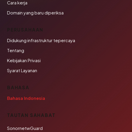
Cara kerja
Domain yang baru diperiksa
PERUSAHAAN
Didukung infrastruktur tepercaya
Tentang
Kebijakan Privasi
Syarat Layanan
BAHASA
Bahasa Indonesia
TAUTAN SAHABAT
SonornetwGuard