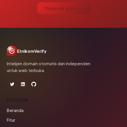
Mulai cek gratis →
EtnikomVerify
Intelijen domain otomatis dan independen
untuk web terbuka.
PRODUK
Beranda
Fitur