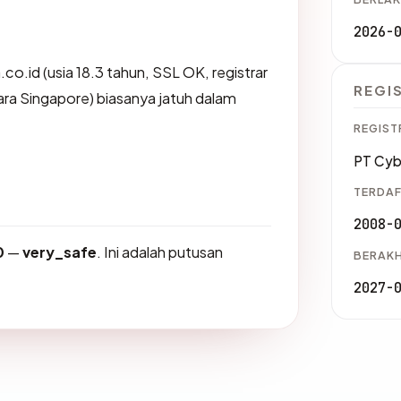
2026-
co.id (usia 18.3 tahun, SSL OK, registrar
REGI
ra Singapore) biasanya jatuh dalam
REGIST
PT Cyb
TERDAF
2008-
0
—
very_safe
. Ini adalah putusan
BERAKH
2027-