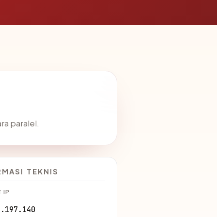
a paralel.
RMASI TEKNIS
 IP
1.197.140