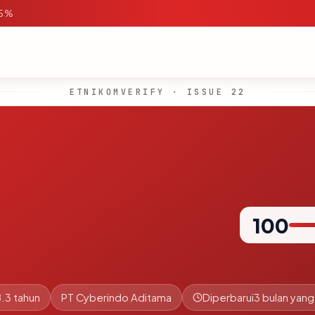
95%
ETNIKOMVERIFY · ISSUE 22
100
8.3 tahun
PT Cyberindo Aditama
Diperbarui
3 bulan yang 