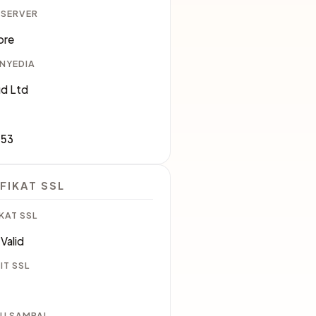
 SERVER
ore
ENYEDIA
d Ltd
053
FIKAT SSL
KAT SSL
Valid
IT SSL
U SAMPAI