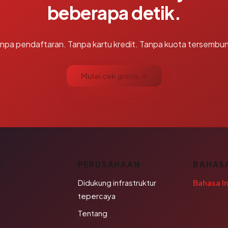
beberapa detik.
npa pendaftaran. Tanpa kartu kredit. Tanpa kuota tersembun
Mulai cek gratis →
K
PERUSAHAAN
BAHAS
Didukung infrastruktur
Bahasa I
tepercaya
Tentang