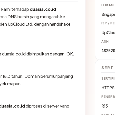
LOKASI
 kami terhadap
duasia.co.id
Singap
ons DNS bersih yang mengarah ke
ISP / P
 oleh UpCloud Ltd, dengan handshake
UpClou
ASN
AS202
duasia.co.id disimpulkan dengan: OK.
SERTI
tar 18.3 tahun. Domain berumur panjang
SERTIFI
oyek mapan.
HTTPS 
PENERB
duasia.co.id
diproses di server yang
R13
BERLAK