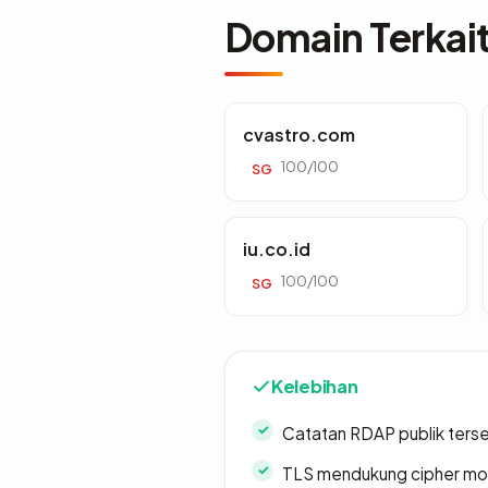
Domain Terkai
cvastro.com
100/100
SG
iu.co.id
100/100
SG
Kelebihan
Catatan RDAP publik ters
TLS mendukung cipher m