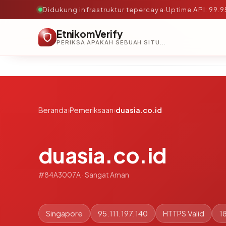
Didukung infrastruktur tepercaya
·
Uptime API: 99.
EtnikomVerify
PERIKSA APAKAH SEBUAH SITUS AMAN, TEPERCAYA, DAN TERVERIFIKASI DALAM HITUNGAN DETIK.
Beranda
›
Pemeriksaan
›
duasia.co.id
duasia.co.id
#84A3007A · Sangat Aman
Singapore
95.111.197.140
HTTPS Valid
1