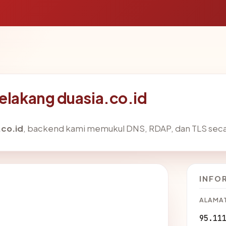
belakang duasia.co.id
.co.id
, backend kami memukul DNS, RDAP, dan TLS secar
INFO
ALAMAT
95.11