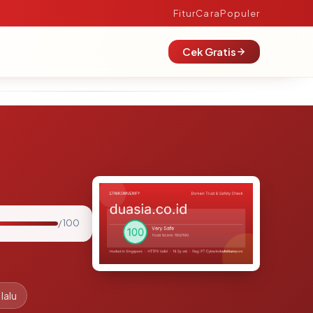
Fitur
Cara
Populer
Cek Gratis
/ 100
lalu