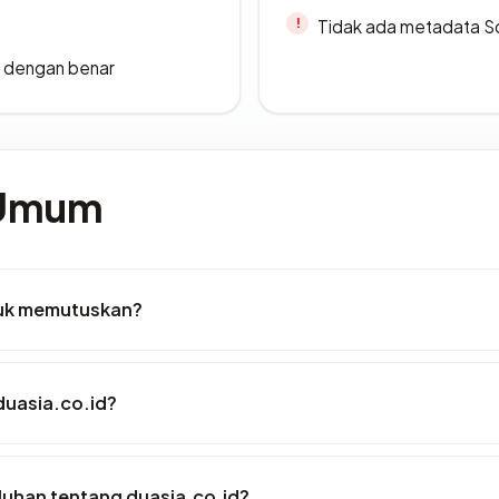
Tidak ada metadata S
i dengan benar
 Umum
tuk memutuskan?
duasia.co.id?
luhan tentang duasia.co.id?