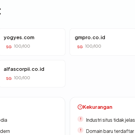
t
yogyes.com
gmpro.co.id
100/100
100/100
SG
SG
alfascorpii.co.id
100/100
SG
Kekurangan
edia
Industri situs tidak jelas
odern
Domain baru terdaftar