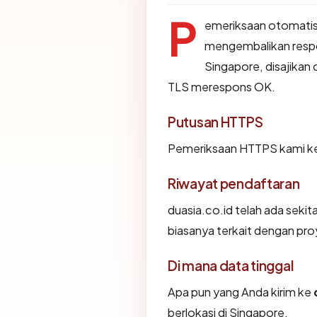
P
emeriksaan otomatis
mengembalikan resp
Singapore, disajikan
TLS merespons OK.
Putusan HTTPS
Pemeriksaan HTTPS kami ke 
Riwayat pendaftaran
duasia.co.id telah ada seki
biasanya terkait dengan pr
Di mana data tinggal
Apa pun yang Anda kirim ke
berlokasi di Singapore.