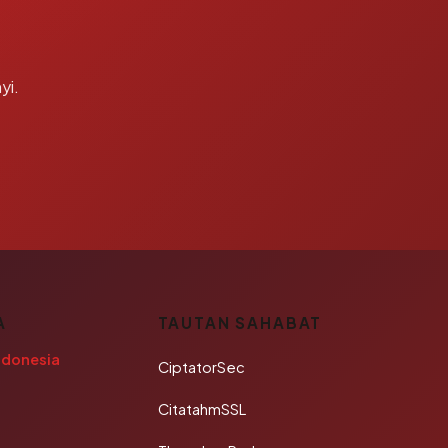
yi.
A
TAUTAN SAHABAT
ndonesia
CiptatorSec
CitatahmSSL