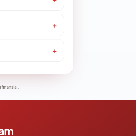
 finansial.
lam