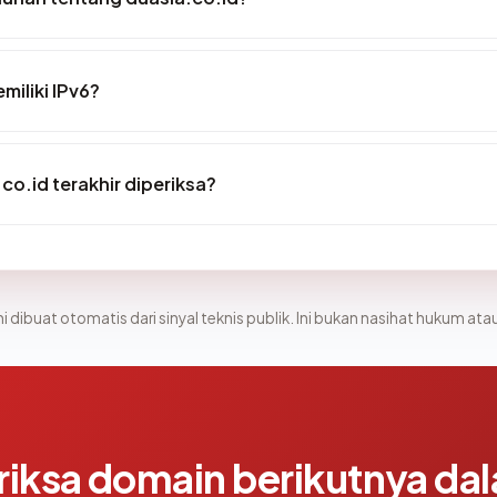
miliki IPv6?
co.id terakhir diperiksa?
i dibuat otomatis dari sinyal teknis publik. Ini bukan nasihat hukum atau
riksa domain berikutnya da