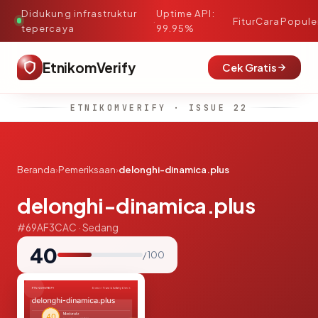
Didukung infrastruktur
Uptime API:
·
Fitur
Cara
Popule
tepercaya
99.95%
EtnikomVerify
Cek Gratis
ETNIKOMVERIFY · ISSUE 22
Beranda
›
Pemeriksaan
›
delonghi-dinamica.plus
delonghi-dinamica.plus
#69AF3CAC · Sedang
40
/ 100