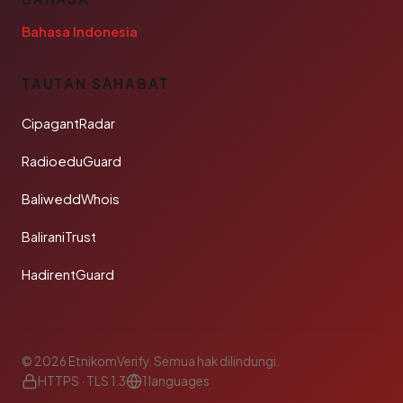
Bahasa Indonesia
TAUTAN SAHABAT
CipagantRadar
RadioeduGuard
BaliweddWhois
BaliraniTrust
HadirentGuard
© 2026 EtnikomVerify. Semua hak dilindungi.
HTTPS · TLS 1.3
1 languages