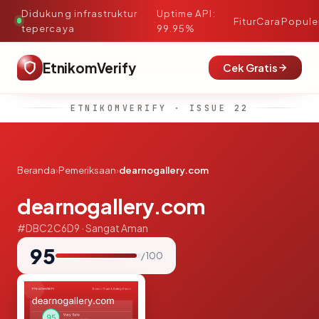
Didukung infrastruktur
Uptime API:
·
Fitur
Cara
Popule
tepercaya
99.95%
EtnikomVerify
Cek Gratis
ETNIKOMVERIFY · ISSUE 22
Beranda
›
Pemeriksaan
›
dearnogallery.com
dearnogallery.com
#DBC2C6D9 · Sangat Aman
95
/ 100