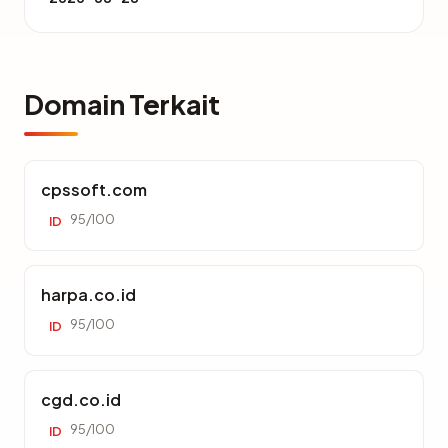
Domain Terkait
cpssoft.com
95/100
ID
harpa.co.id
95/100
ID
cgd.co.id
95/100
ID