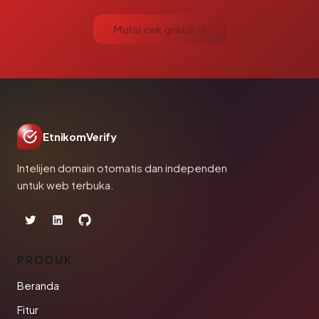
Mulai cek gratis →
EtnikomVerify
Intelijen domain otomatis dan independen
untuk web terbuka.
PRODUK
Beranda
Fitur