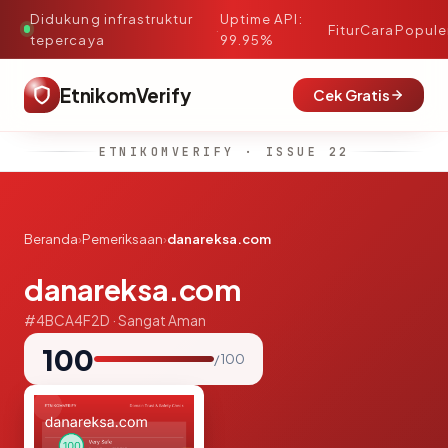
Didukung infrastruktur
Uptime API:
·
Fitur
Cara
Popule
tepercaya
99.95%
EtnikomVerify
Cek Gratis
ETNIKOMVERIFY · ISSUE 22
Beranda
›
Pemeriksaan
›
danareksa.com
danareksa.com
#4BCA4F2D · Sangat Aman
100
/ 100