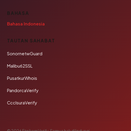
BAHASA
Bahasa Indonesia
TAUTAN SAHABAT
SonornetwGuard
Malibu62SSL
PusatkurWhois
PandorcaVerify
CcclsuraVerify
© 2026 EtnikomVerify. Semua hak dilindungi.