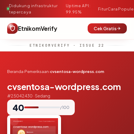
Didukung infrastruktur
Uptime API:
·
Fitur
Cara
Popule
tepercaya
99.95%
EtnikomVerify
Cek Gratis
ETNIKOMVERIFY · ISSUE 22
Beranda
›
Pemeriksaan
›
cvsentosa-wordpress.com
cvsentosa-wordpress.com
#25042430 · Sedang
40
/ 100