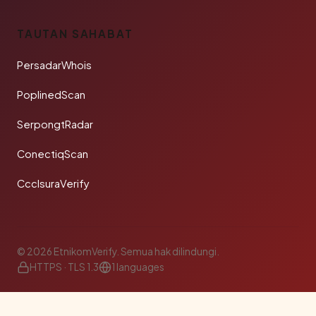
TAUTAN SAHABAT
PersadarWhois
PoplinedScan
SerpongtRadar
ConectiqScan
CcclsuraVerify
© 2026 EtnikomVerify. Semua hak dilindungi.
HTTPS · TLS 1.3
1 languages