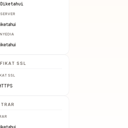
 Diketahui
 SERVER
iketahui
ENYEDIA
iketahui
FIKAT SSL
KAT SSL
HTTPS
STRAR
RAR
iketahui