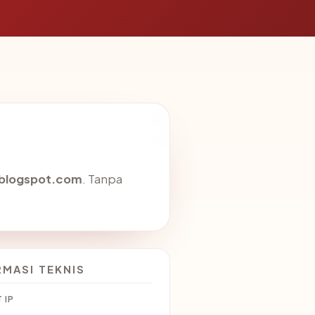
-blogspot.com
. Tanpa
RMASI TEKNIS
 IP