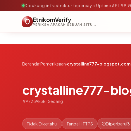
Didukung infrastruktur tepercaya
·
Uptime API: 99.
EtnikomVerify
PERIKSA APAKAH SEBUAH SITUS AMAN, TEPERCAYA, DAN TERVERIFIKASI DALAM HITUNGAN DETIK.
Beranda
›
Pemeriksaan
›
crystalline777-blogspot.com
crystalline777-b
#A7289E3B · Sedang
Tidak Diketahui
Tanpa HTTPS
Diperbarui
3