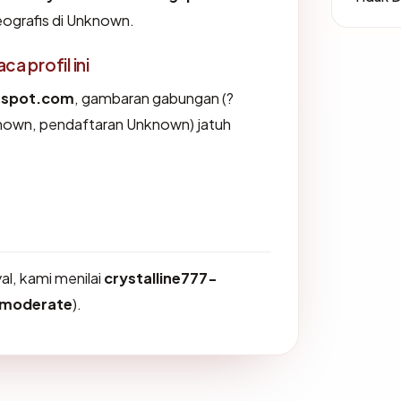
eografis di Unknown.
 profil ini
ogspot.com
, gambaran gabungan (?
nown, pendaftaran Unknown) jatuh
l, kami menilai
crystalline777-
moderate
).