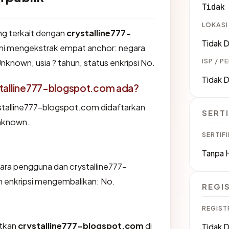
Tidak
LOKASI
ang terkait dengan
crystalline777-
Tidak D
mi mengekstrak empat anchor: negara
ISP / P
nknown, usia ? tahun, status enkripsi No.
Tidak D
stalline777-blogspot.com ada?
talline777-blogspot.com didaftarkan
SERTI
Unknown.
SERTIFI
Tanpa 
tara pengguna dan crystalline777-
 enkripsi mengembalikan: No.
REGI
REGIST
tkan
crystalline777-blogspot.com
di
Tidak D