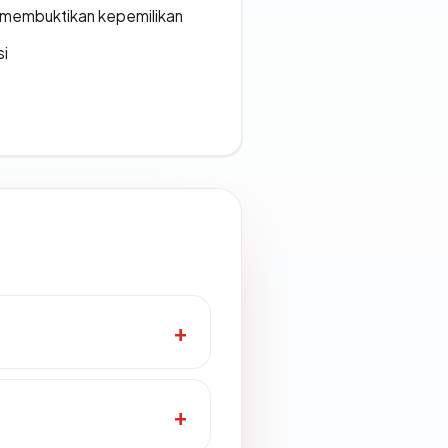
ak membuktikan kepemilikan
si