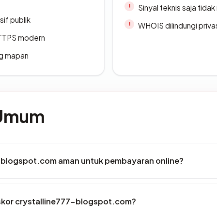
Sinyal teknis saja tid
if publik
WHOIS dilindungi priva
TTPS modern
ang mapan
 Umum
-blogspot.com aman untuk pembayaran online?
kor crystalline777-blogspot.com?