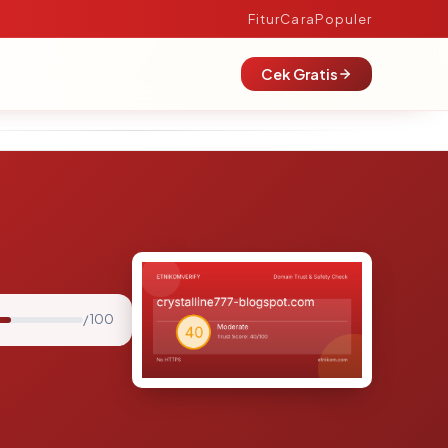
Fitur
Cara
Populer
Cek Gratis
/ 100