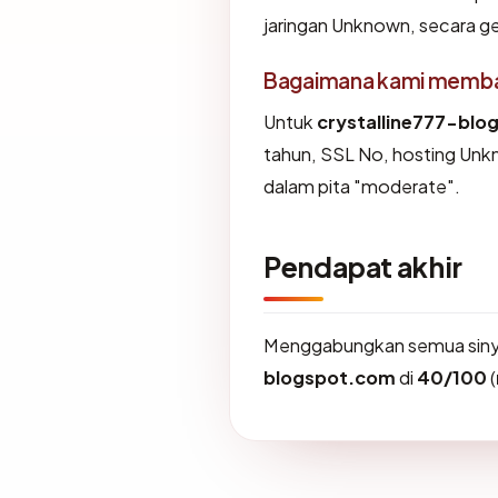
jaringan Unknown, secara g
Bagaimana kami membaca
Untuk
crystalline777-bl
tahun, SSL No, hosting Unk
dalam pita "moderate".
Pendapat akhir
Menggabungkan semua sinya
blogspot.com
di
40/100
(