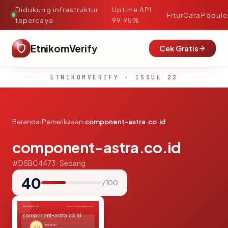
Didukung infrastruktur
Uptime API:
·
Fitur
Cara
Popule
tepercaya
99.95%
EtnikomVerify
Cek Gratis
ETNIKOMVERIFY · ISSUE 22
Beranda
›
Pemeriksaan
›
component-astra.co.id
component-astra.co.id
#D5BC4473 · Sedang
40
/ 100