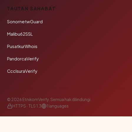
TAUTAN SAHABAT
SonornetwGuard
Malibu62SSL
PusatkurWhois
PandorcaVerify
CcclsuraVerify
© 2026 EtnikomVerify. Semua hak dilindungi.
HTTPS · TLS 1.3
1 languages