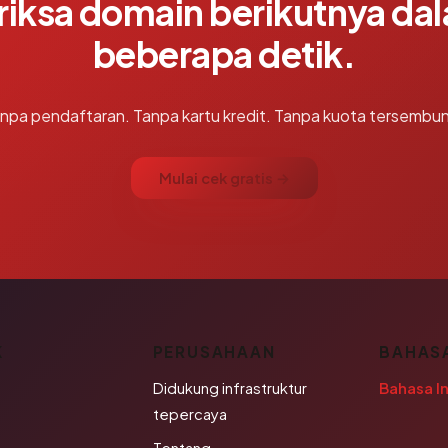
riksa domain berikutnya da
beberapa detik.
npa pendaftaran. Tanpa kartu kredit. Tanpa kuota tersembun
Mulai cek gratis →
K
PERUSAHAAN
BAHAS
Didukung infrastruktur
Bahasa I
tepercaya