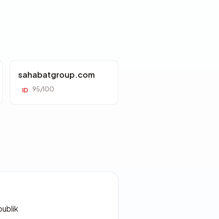
sahabatgroup.com
95/100
ID
publik