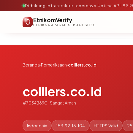
Didukung infrastruktur tepercaya
·
Uptime API: 99.
EtnikomVerify
PERIKSA APAKAH SEBUAH SITUS AMAN, TEPERCAYA, DAN TERVERIFIKASI DALAM HITUNGAN DETIK.
Beranda
›
Pemeriksaan
›
colliers.co.id
colliers.co.id
#7034B89C · Sangat Aman
Indonesia
153.92.13.104
HTTPS Valid
25