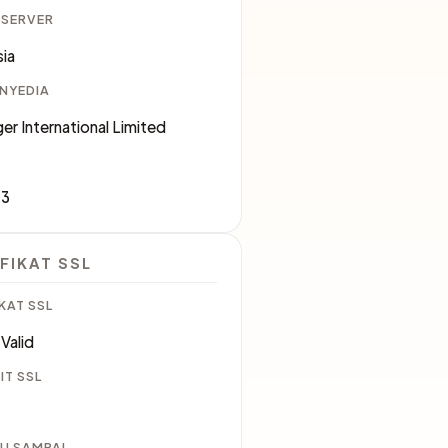
 SERVER
ia
ENYEDIA
er International Limited
83
FIKAT SSL
KAT SSL
Valid
IT SSL
U SAMPAI