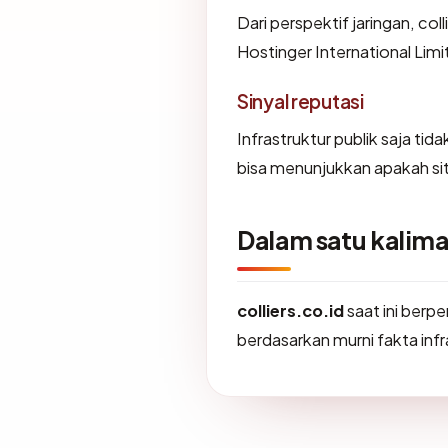
Dari perspektif jaringan, coll
Hostinger International Limi
Sinyal reputasi
Infrastruktur publik saja ti
bisa menunjukkan apakah sit
Dalam satu kalima
colliers.co.id
saat ini berp
berdasarkan murni fakta infr