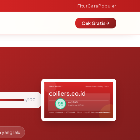
Fitur
Cara
Populer
Cek Gratis
/ 100
 yang lalu