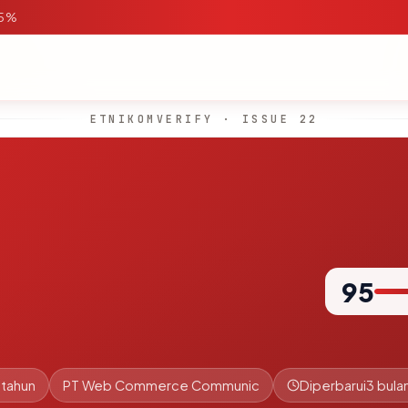
95%
ETNIKOMVERIFY · ISSUE 22
95
 tahun
PT Web Commerce Communic
Diperbarui
3 bulan