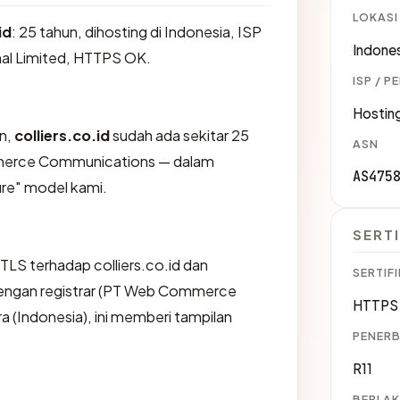
LOKASI
id
: 25 tahun, dihosting di Indonesia, ISP
Indones
nal Limited, HTTPS OK.
ISP / P
Hosting
an,
colliers.co.id
sudah ada sekitar 25
ASN
merce Communications — dalam
AS475
re" model kami.
SERTI
LS terhadap colliers.co.id dan
SERTIFI
engan registrar (PT Web Commerce
HTTPS 
 (Indonesia), ini memberi tampilan
PENERB
R11
BERLAK