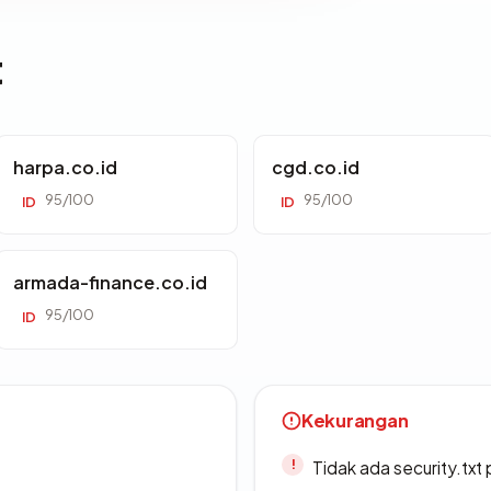
t
harpa.co.id
cgd.co.id
95/100
95/100
ID
ID
armada-finance.co.id
95/100
ID
Kekurangan
Tidak ada security.txt 