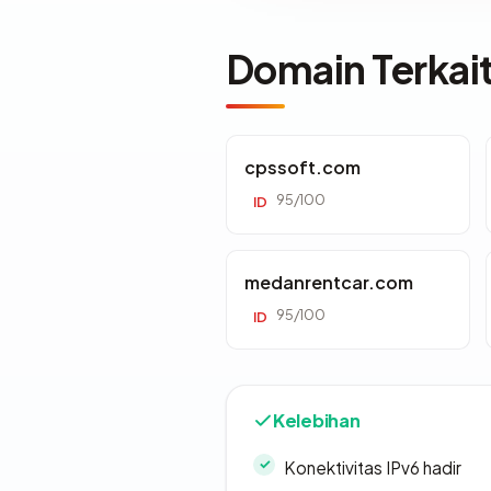
Domain Terkai
cpssoft.com
95/100
ID
medanrentcar.com
95/100
ID
Kelebihan
Konektivitas IPv6 hadir