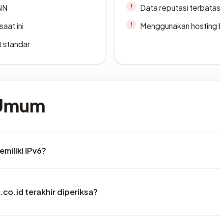
ANN
Data reputasi terbata
saat ini
Menggunakan hosting 
t standar
 Umum
miliki IPv6?
s.co.id terakhir diperiksa?