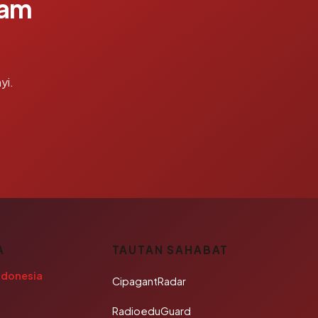
lam
yi.
A
TAUTAN SAHABAT
ndonesia
CipagantRadar
RadioeduGuard