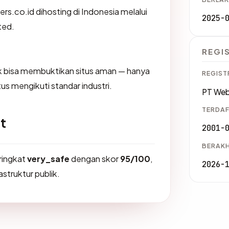
iers.co.id dihosting di Indonesia melalui
2025-
ted.
REGI
dak bisa membuktikan situs aman — hanya
REGIST
us mengikuti standar industri.
PT Web
TERDAF
t
2001-
BERAKH
eringkat
very_safe
dengan skor
95/100
,
2026-
astruktur publik.