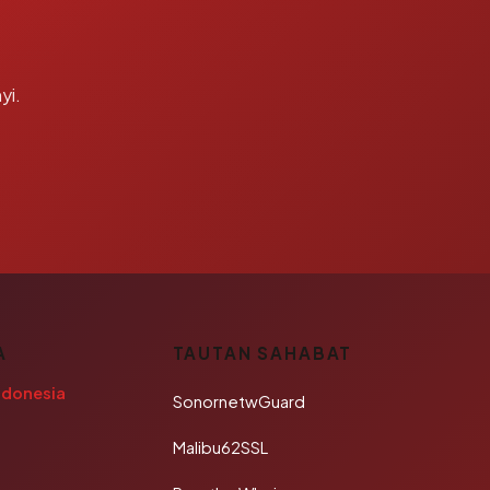
yi.
A
TAUTAN SAHABAT
ndonesia
SonornetwGuard
Malibu62SSL