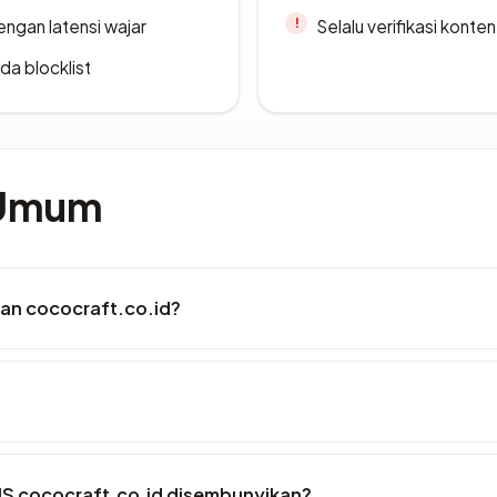
engan latensi wajar
Selalu verifikasi kont
da blocklist
 Umum
an cococraft.co.id?
S cococraft.co.id disembunyikan?