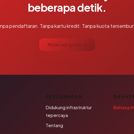
beberapa detik.
npa pendaftaran. Tanpa kartu kredit. Tanpa kuota tersembun
Mulai cek gratis →
K
PERUSAHAAN
BAHAS
Didukung infrastruktur
Bahasa I
tepercaya
Tentang