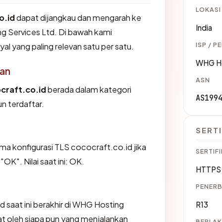
LOKASI
o.id
dapat dijangkau dan mengarah ke
India
ng Services Ltd. Di bawah kami
ISP / P
yal yang paling relevan satu per satu.
WHG Ho
an
ASN
craft.co.id
berada dalam kategori
AS199
n terdaftar.
SERTI
 konfigurasi TLS cococraft.co.id jika
SERTIFI
K". Nilai saat ini: OK.
HTTPS 
PENERB
id saat ini berakhir di WHG Hosting
R13
ihat oleh siapa pun yang menjalankan
BERLAK