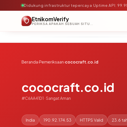
Didukung infrastruktur tepercaya
·
Uptime API: 99.
EtnikomVerify
PERIKSA APAKAH SEBUAH SITUS AMAN, TEPERCAYA, DAN TERVERIFIKASI DALAM HITUNGAN DETIK.
Beranda
›
Pemeriksaan
›
cococraft.co.id
cococraft.co.id
#C6AA41D1 · Sangat Aman
India
190.92.174.53
HTTPS Valid
23.6 ta