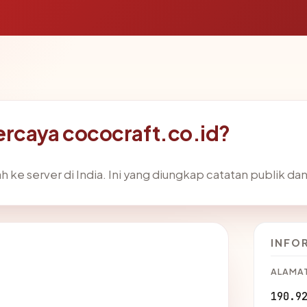
ercaya cococraft.co.id?
ke server di India. Ini yang diungkap catatan publik dan 
INFO
ALAMAT
190.9