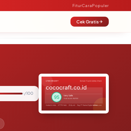
Fitur
Cara
Populer
Cek Gratis
/ 100