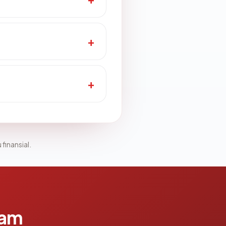
 finansial.
lam