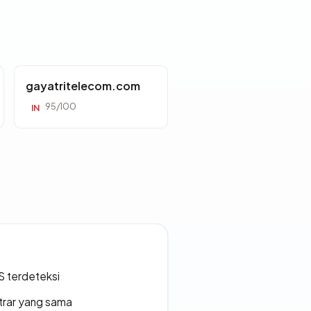
gayatritelecom.com
95/100
IN
S terdeteksi
strar yang sama