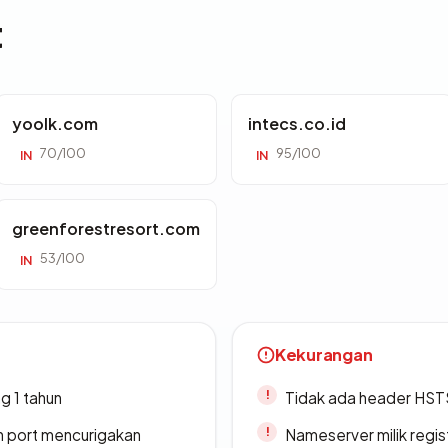
t
yoolk.com
intecs.co.id
70/100
95/100
IN
IN
greenforestresort.com
53/100
IN
Kekurangan
g 1 tahun
Tidak ada header HST
n port mencurigakan
Nameserver milik regi