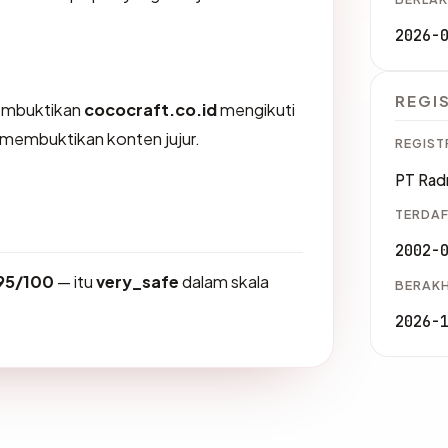
2026-
REGI
membuktikan
cococraft.co.id
mengikuti
K membuktikan konten jujur.
REGIST
PT Radn
TERDAF
2002-
95/100
— itu
very_safe
dalam skala
BERAKH
2026-