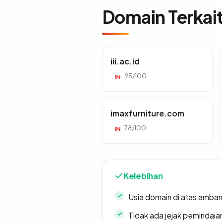
Domain Terkai
iii.ac.id
95/100
IN
imaxfurniture.com
78/100
IN
Kelebihan
Usia domain di atas amban
Tidak ada jejak pemindaia