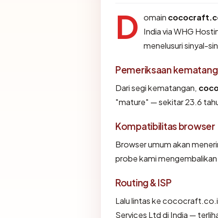
D
omain
cococraft.c
India via WHG Hosti
menelusuri sinyal-sin
Pemeriksaan kematang
Dari segi kematangan,
coco
"mature" — sekitar 23.6 tahu
Kompatibilitas browser
Browser umum akan menerima
probe kami mengembalikan "O
Routing & ISP
Lalu lintas ke cococraft.co.
Services Ltd di India — terl