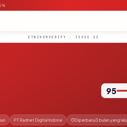
95%
ETNIKOMVERIFY · ISSUE 22
95
hun
PT Radnet Digital Indone
Diperbarui
3 bulan yang lalu