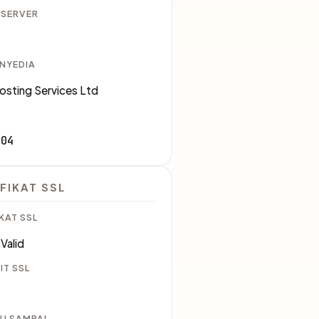
 SERVER
ENYEDIA
sting Services Ltd
404
FIKAT SSL
KAT SSL
Valid
IT SSL
U SAMPAI