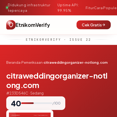
Didukung infrastruktur
Uptime API:
·
Fitur
Cara
Popule
tepercaya
99.95%
EtnikomVerify
Cek Gratis
ETNIKOMVERIFY · ISSUE 22
Beranda
›
Pemeriksaan
›
citraweddingorganizer-notlong.com
citraweddingorganizer-notl
ong.com
#233D546C · Sedang
40
/ 100