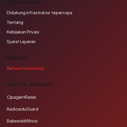
PERUSAHAAN
Didukung infrastruktur tepercaya
Tentang
Kebijakan Privasi
Syarat Layanan
BAHASA
Bahasa Indonesia
TAUTAN SAHABAT
CipagantRadar
RadioeduGuard
BaliweddWhois