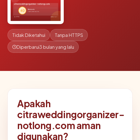
Tidak Diketahui
Tanpa HTTPS
Diperbarui
3 bulan yang lalu
Apakah
citraweddingorganizer-
notlong.com aman
digunakan?