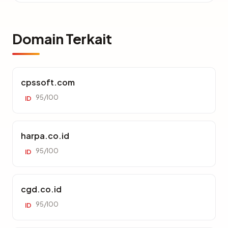
Domain Terkait
cpssoft.com
95/100
ID
harpa.co.id
95/100
ID
cgd.co.id
95/100
ID