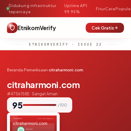
Didukung infrastruktur
Uptime API:
·
Fitur
Cara
Popule
tepercaya
99.95%
EtnikomVerify
Cek Gratis
ETNIKOMVERIFY · ISSUE 22
Beranda
›
Pemeriksaan
›
citraharmoni.com
citraharmoni.com
#4756158E · Sangat Aman
95
/ 100