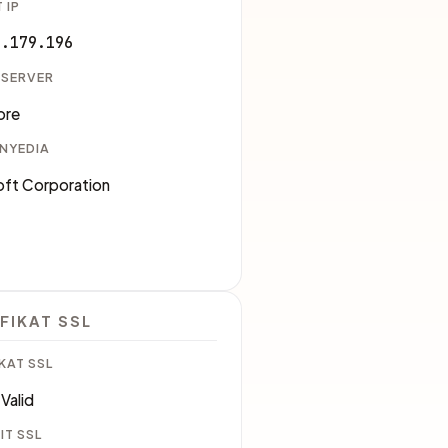
 IP
8.179.196
 SERVER
ore
ENYEDIA
oft Corporation
5
FIKAT SSL
KAT SSL
Valid
IT SSL