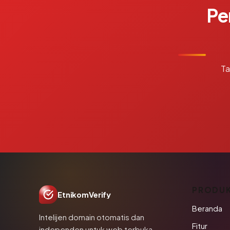
Pe
Ta
PRODU
EtnikomVerify
Beranda
Intelijen domain otomatis dan
Fitur
independen untuk web terbuka.