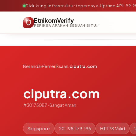
Didukung infrastruktur tepercaya
·
Uptime API: 99.
EtnikomVerify
PERIKSA APAKAH SEBUAH SITUS AMAN, TEPERCAYA, DAN TERVERIFIKASI DALAM HITUNGAN DETIK.
Beranda
›
Pemeriksaan
›
ciputra.com
ciputra.com
#301750B7 · Sangat Aman
Singapore
20.198.179.196
HTTPS Valid