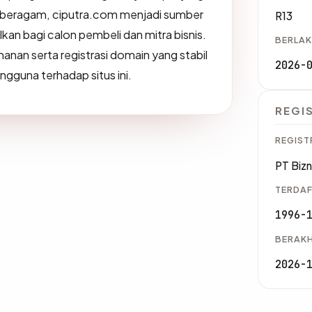
 beragam, ciputra.com menjadi sumber
R13
kan bagi calon pembeli dan mitra bisnis.
BERLAK
nan serta registrasi domain yang stabil
2026-
guna terhadap situs ini.
REGI
REGIST
PT Biz
TERDAF
1996-
BERAKH
2026-