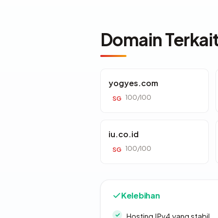
Domain Terkai
yogyes.com
100/100
SG
iu.co.id
100/100
SG
Kelebihan
Hosting IPv4 yang stabil