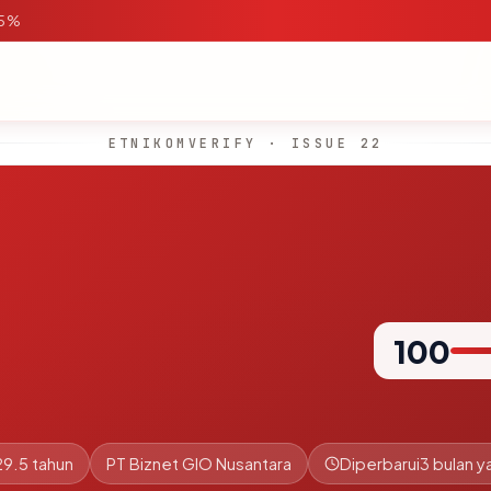
95%
ETNIKOMVERIFY · ISSUE 22
100
29.5 tahun
PT Biznet GIO Nusantara
Diperbarui
3 bulan y