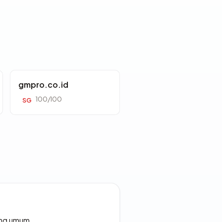
gmpro.co.id
100/100
SG
rang umum