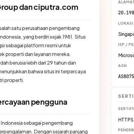
ALAMAT
Group dan ciputra.com
20.19
LOKASI
h salah satu perusahaan pengembang
Singap
Indonesia, yang berdiri sejak 1981. Situs
ISP / P
si sebagai platform resmi untuk
k properti dan layanan mereka.
Micros
h berusia lebih dari 29 tahun dan
ASN
enunjukkan bahwa situs ini terpercaya
AS807
ri properti.
SERTI
percayaan pengguna
SERTIFI
HTTPS 
 di Indonesia sebagai pengembang
PENERB
 berpengalaman. Dengan sejarah panjang