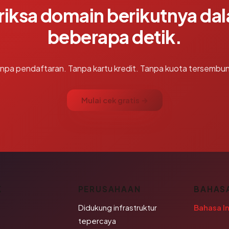
riksa domain berikutnya da
beberapa detik.
npa pendaftaran. Tanpa kartu kredit. Tanpa kuota tersembun
Mulai cek gratis →
K
PERUSAHAAN
BAHAS
Didukung infrastruktur
Bahasa I
tepercaya