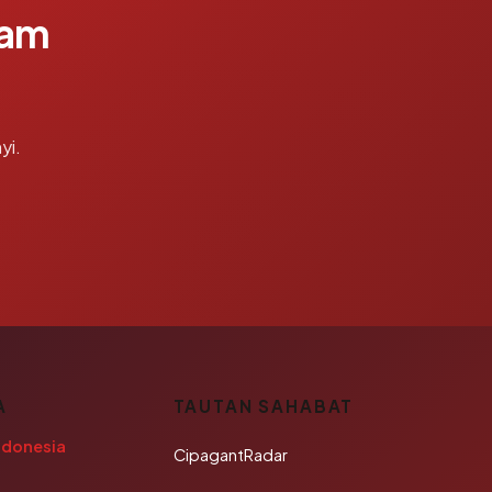
lam
yi.
A
TAUTAN SAHABAT
ndonesia
CipagantRadar