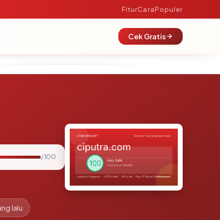
Fitur
Cara
Populer
Cek Gratis
/ 100
ang lalu