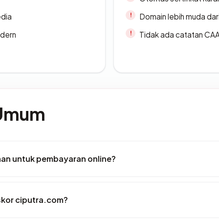
edia
Domain lebih muda dari
odern
Tidak ada catatan CA
 Umum
an untuk pembayaran online?
kor ciputra.com?