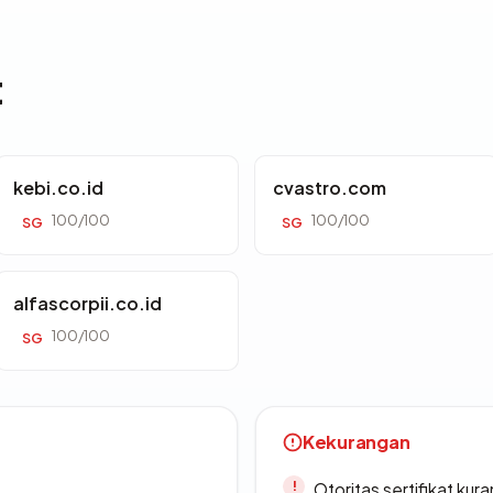
t
kebi.co.id
cvastro.com
100/100
100/100
SG
SG
alfascorpii.co.id
100/100
SG
Kekurangan
Otoritas sertifikat ku