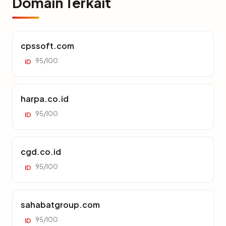
Domain Terkait
cpssoft.com
95/100
ID
harpa.co.id
95/100
ID
cgd.co.id
95/100
ID
sahabatgroup.com
95/100
ID