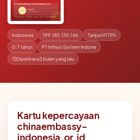
Indonesia
199.180.130.146
Tanpa HTTPS
0.7 tahun
PT Infinys System Indone
Diperbarui
3 bulan yang lalu
Kartu kepercayaan
chinaembassy-
indonesia.or.id