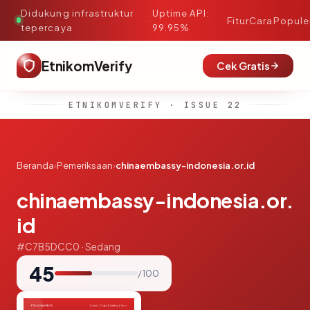
Didukung infrastruktur
Uptime API:
·
Fitur
Cara
Popule
tepercaya
99.95%
EtnikomVerify
Cek Gratis
ETNIKOMVERIFY · ISSUE 22
Beranda
›
Pemeriksaan
›
chinaembassy-indonesia.or.id
chinaembassy-indonesia.or.
id
#C7B5DCC0 · Sedang
45
/ 100