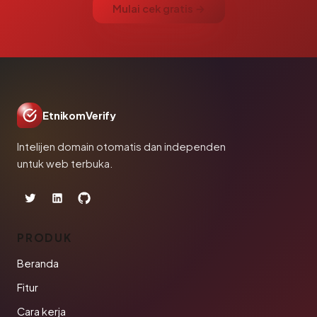
Mulai cek gratis →
EtnikomVerify
Intelijen domain otomatis dan independen
untuk web terbuka.
PRODUK
Beranda
Fitur
Cara kerja