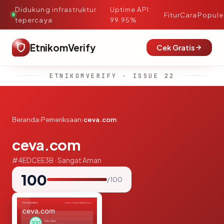
Didukung infrastruktur
Uptime API:
·
Fitur
Cara
Popule
tepercaya
99.95%
EtnikomVerify
Cek Gratis
ETNIKOMVERIFY · ISSUE 22
Beranda
›
Pemeriksaan
›
ceva.com
ceva.com
#4EDCEE3B · Sangat Aman
100
/ 100