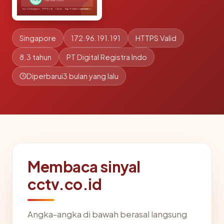
Singapore
172.96.191.191
HTTPS Valid
8.3 tahun
PT Digital Registra Indo
Diperbarui
3 bulan yang lalu
Membaca sinyal
cctv.co.id
Angka-angka di bawah berasal langsung