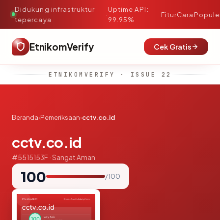
Didukung infrastruktur
Uptime API:
·
Fitur
Cara
Popule
tepercaya
99.95%
EtnikomVerify
Cek Gratis
ETNIKOMVERIFY · ISSUE 22
Beranda
›
Pemeriksaan
›
cctv.co.id
cctv.co.id
#5515153F · Sangat Aman
100
/ 100