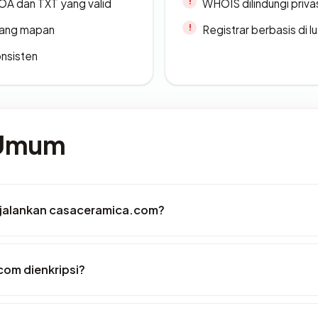
A dan TXT yang valid
WHOIS dilindungi priva
 yang mapan
Registrar berbasis di l
onsisten
 Umum
jalankan casaceramica.com?
om dienkripsi?