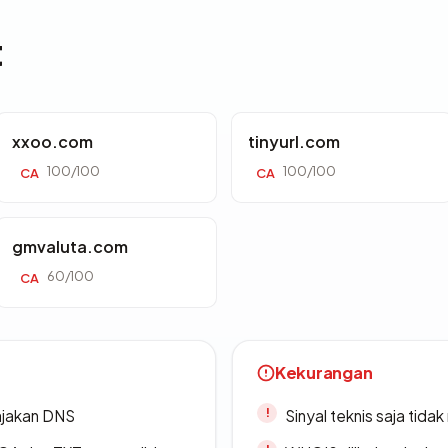
t
xxoo.com
tinyurl.com
100/100
100/100
CA
CA
gmvaluta.com
60/100
CA
Kekurangan
ajakan DNS
Sinyal teknis saja tid