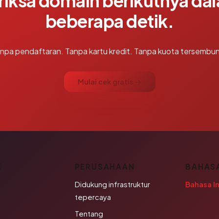
riksa domain berikutnya da
beberapa detik.
npa pendaftaran. Tanpa kartu kredit. Tanpa kuota tersembun
Mulai cek gratis →
K
PERUSAHAAN
BAHAS
Didukung infrastruktur
Bahasa I
tepercaya
Tentang