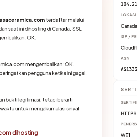
104.2
LOKASI
asaceramica.com
terdaftar melalui
Canad
 saat ini dihosting di Canada. SSL
ISP / P
gembalikan: OK.
Cloudfl
ASN
amica.com mengembalikan: OK.
AS133
ingatkan pengguna ketika ini gagal.
SERTI
 bukti legitimasi, tetapi berarti
SERTIFI
waktu untuk mengakumulasi sinyal
HTTPS 
PENERB
com dihosting
WE1