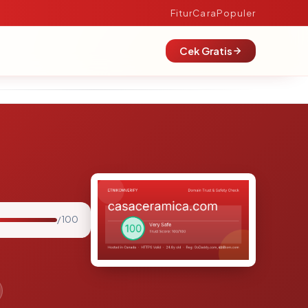
Fitur
Cara
Populer
Cek Gratis
/ 100