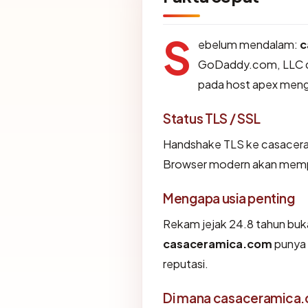
S
ebelum mendalam:
c
GoDaddy.com, LLC dan
pada host apex men
Status TLS / SSL
Handshake TLS ke casacer
Browser modern akan memper
Mengapa usia penting
Rekam jejak 24.8 tahun bukan
casaceramica.com
punya 
reputasi.
Di mana casaceramica.