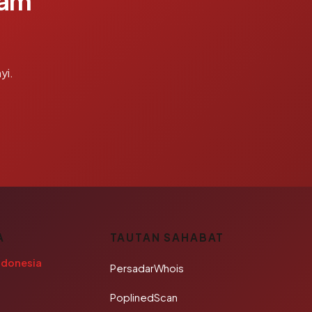
lam
yi.
A
TAUTAN SAHABAT
ndonesia
PersadarWhois
PoplinedScan