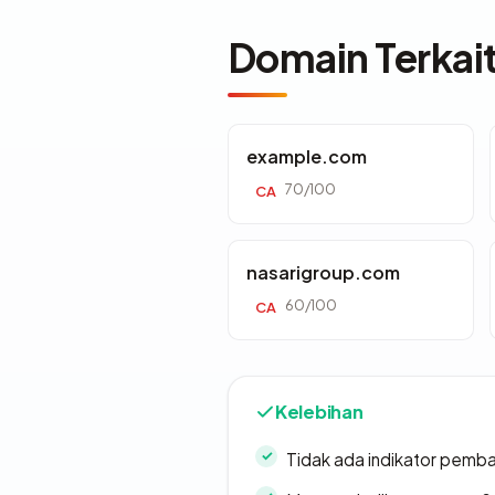
Domain Terkai
example.com
70/100
CA
nasarigroup.com
60/100
CA
Kelebihan
Tidak ada indikator pemb