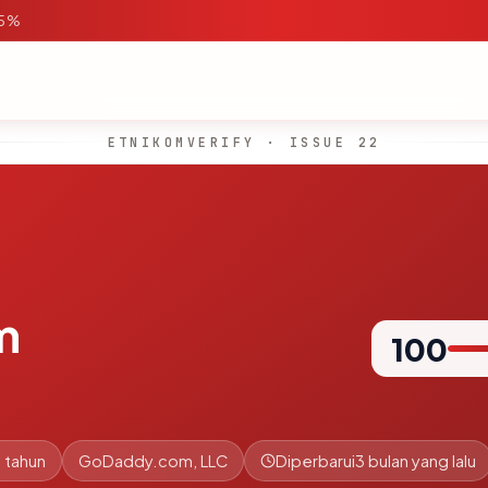
95%
ETNIKOMVERIFY · ISSUE 22
m
100
 tahun
GoDaddy.com, LLC
Diperbarui
3 bulan yang lalu