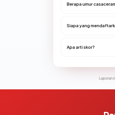
Berapa umur casacera
Siapa yang mendaftar
Apa arti skor?
Laporan in