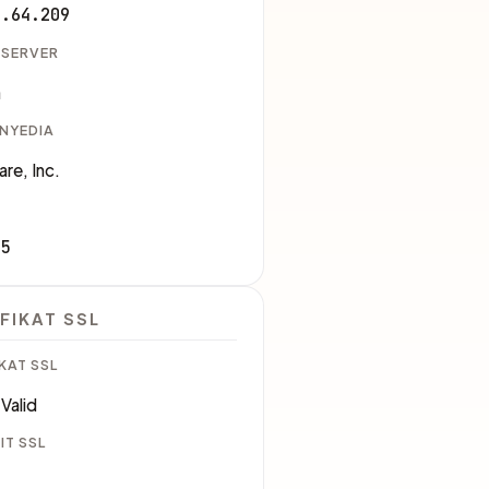
1.64.209
 SERVER
a
ENYEDIA
are, Inc.
35
FIKAT SSL
KAT SSL
Valid
IT SSL