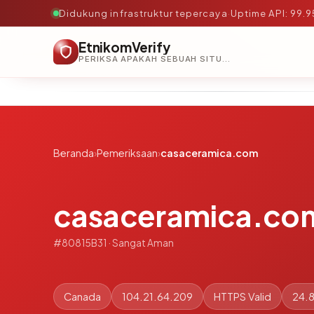
Didukung infrastruktur tepercaya
·
Uptime API: 99.
EtnikomVerify
PERIKSA APAKAH SEBUAH SITUS AMAN, TEPERCAYA, DAN TERVERIFIKASI DALAM HITUNGAN DETIK.
Beranda
›
Pemeriksaan
›
casaceramica.com
casaceramica.co
#80815B31 · Sangat Aman
Canada
104.21.64.209
HTTPS Valid
24.8