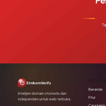
Pe
Ta
PRODU
EtnikomVerify
Beranda
Intelijen domain otomatis dan
Fitur
independen untuk web terbuka.
Cara kerja