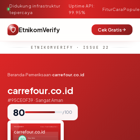
Didukung infrastruktur
Uptime API:
·
Fitur
Cara
Popule
tepercaya
99.95%
EtnikomVerify
Cek Gratis
ETNIKOMVERIFY · ISSUE 22
Beranda
›
Pemeriksaan
›
carrefour.co.id
carrefour.co.id
#95CE0F39 · Sangat Aman
80
/ 100