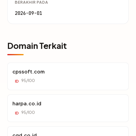
BERAKHIR PADA
2026-09-01
Domain Terkait
cpssoft.com
95/100
ID
harpa.co.id
95/100
ID
cgd.co.id