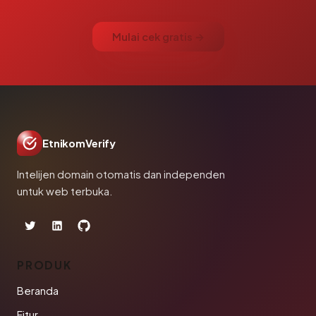
Mulai cek gratis →
EtnikomVerify
Intelijen domain otomatis dan independen
untuk web terbuka.
PRODUK
Beranda
Fitur