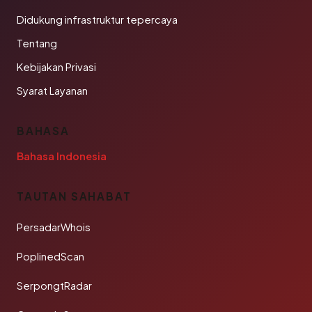
Didukung infrastruktur tepercaya
Tentang
Kebijakan Privasi
Syarat Layanan
BAHASA
Bahasa Indonesia
TAUTAN SAHABAT
PersadarWhois
PoplinedScan
SerpongtRadar