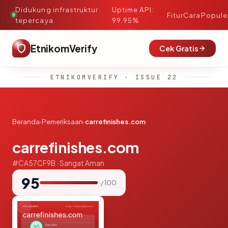
Didukung infrastruktur
Uptime API:
·
Fitur
Cara
Popule
tepercaya
99.95%
EtnikomVerify
Cek Gratis
ETNIKOMVERIFY · ISSUE 22
Beranda
›
Pemeriksaan
›
carrefinishes.com
carrefinishes.com
#CA57CF9B · Sangat Aman
95
/ 100