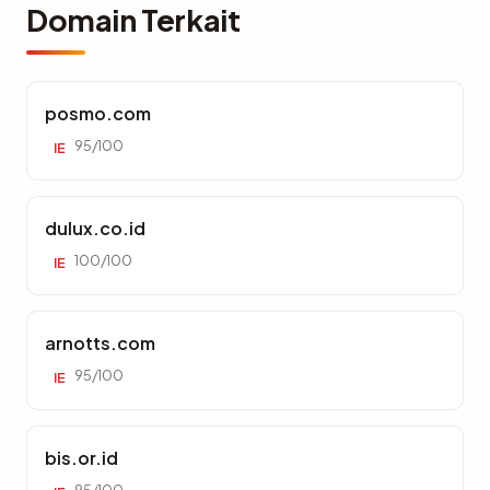
Domain Terkait
posmo.com
95/100
IE
dulux.co.id
100/100
IE
arnotts.com
95/100
IE
bis.or.id