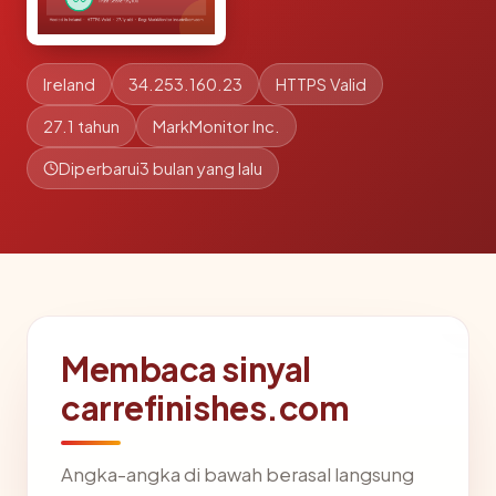
Ireland
34.253.160.23
HTTPS Valid
27.1 tahun
MarkMonitor Inc.
Diperbarui
3 bulan yang lalu
Membaca sinyal
carrefinishes.com
Angka-angka di bawah berasal langsung