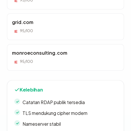
95/100
IE
grid.com
95/100
IE
monroeconsulting.com
95/100
IE
Kelebihan
Catatan RDAP publik tersedia
TLS mendukung cipher modern
Nameserver stabil