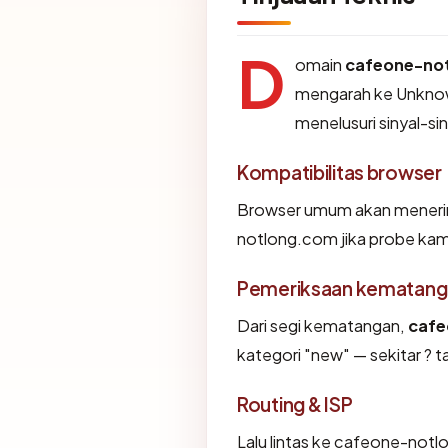
D
omain
cafeone-no
mengarah ke Unknow
menelusuri sinyal-sin
Kompatibilitas browser
Browser umum akan menerim
notlong.com jika probe kami
Pemeriksaan kematang
Dari segi kematangan,
cafe
kategori "new" — sekitar ? t
Routing & ISP
Lalu lintas ke cafeone-notlo