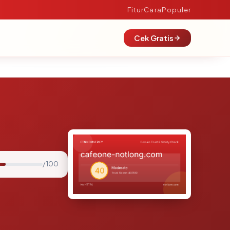
Fitur
Cara
Populer
Cek Gratis
/ 100