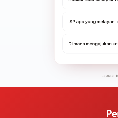
ISP apa yang melayani
Di mana mengajukan k
Laporan in
Pe