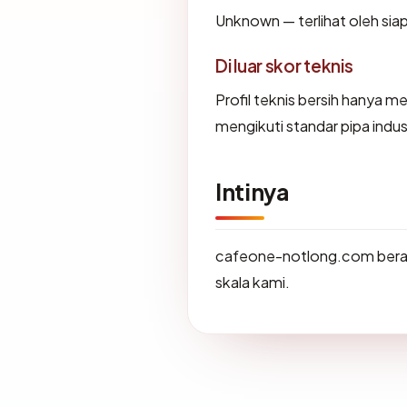
Unknown — terlihat oleh sia
Di luar skor teknis
Profil teknis bersih hanya 
mengikuti standar pipa indu
Intinya
cafeone-notlong.com berak
skala kami.