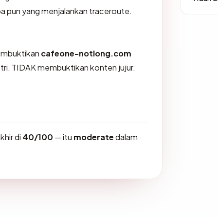
pa pun yang menjalankan traceroute.
membuktikan
cafeone-notlong.com
stri. TIDAK membuktikan konten jujur.
hir di
40/100
— itu
moderate
dalam