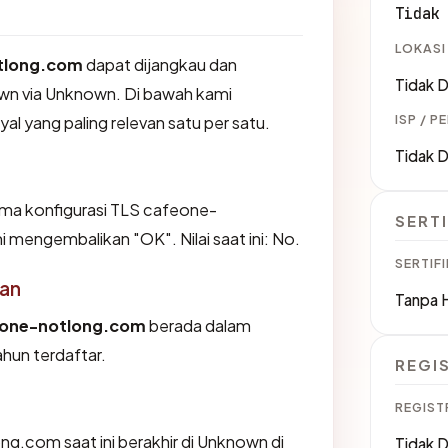
Tidak
LOKASI
tlong.com
dapat dijangkau dan
Tidak D
n via Unknown. Di bawah kami
ISP / P
yal yang paling relevan satu per satu.
Tidak D
a konfigurasi TLS cafeone-
SERTI
 mengembalikan "OK". Nilai saat ini: No.
SERTIFI
an
Tanpa 
one-notlong.com
berada dalam
ahun terdaftar.
REGI
REGIST
ng.com saat ini berakhir di Unknown di
Tidak D