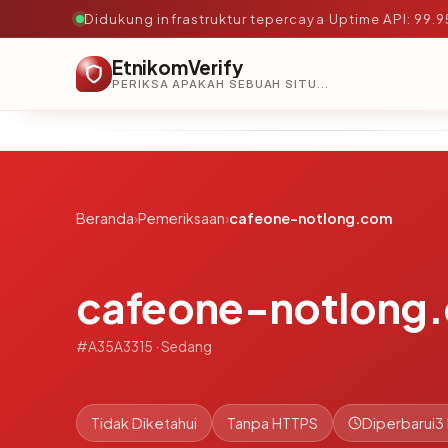
Didukung infrastruktur tepercaya
·
Uptime API: 99.
EtnikomVerify
PERIKSA APAKAH SEBUAH SITUS AMAN, TEPERCAYA, DAN TERVERIFIKASI DALAM HITUNGAN DETIK.
Beranda
›
Pemeriksaan
›
cafeone-notlong.com
cafeone-notlong
#A35A3315 · Sedang
Tidak Diketahui
Tanpa HTTPS
Diperbarui
3