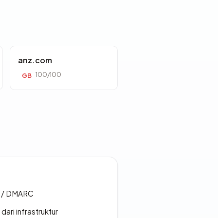
anz.com
100/100
GB
F / DMARC
 dari infrastruktur