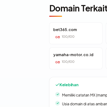
Domain Terkai
bet365.com
100/100
GB
yamaha-motor.co.id
100/100
GB
Kelebihan
Memiliki catatan MX (mamp
Usia domain di atas amban