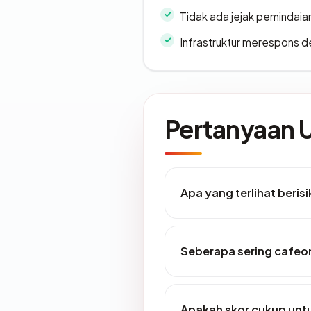
Tidak ada jejak pemindaia
Infrastruktur merespons d
Pertanyaan
Apa yang terlihat beri
Seberapa sering cafeo
Apakah skor cukup un