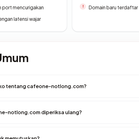
n port mencurigakan
Domain baru terdaftar
engan latensi wajar
 Umum
siko tentang cafeone-notlong.com?
ne-notlong.com diperiksa ulang?
tuk memutuskan?