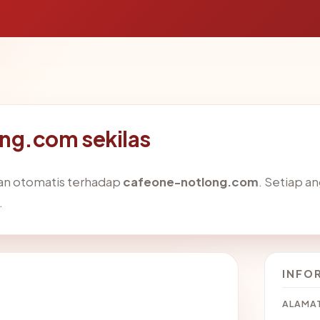
ng.com sekilas
aan otomatis terhadap
cafeone-notlong.com
. Setiap a
.
INFO
ALAMAT