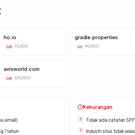
t
ho.io
gradle.properties
70/100
90/100
GB
US
avisworld.com
100/100
GB
Kekurangan
u email)
Tidak ada catatan SP
g 1 tahun
Industri situs tidak jelas