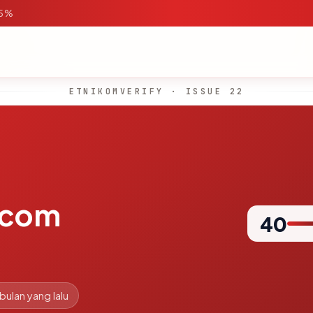
95%
ETNIKOMVERIFY · ISSUE 22
.com
40
 bulan yang lalu