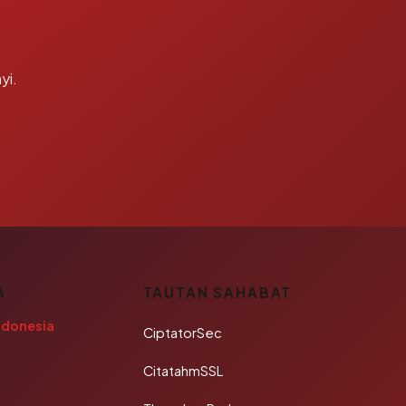
yi.
A
TAUTAN SAHABAT
ndonesia
CiptatorSec
CitatahmSSL