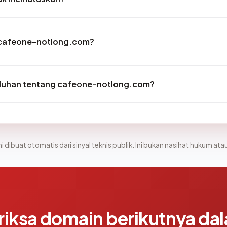
 cafeone-notlong.com?
eluhan tentang cafeone-notlong.com?
i dibuat otomatis dari sinyal teknis publik. Ini bukan nasihat hukum atau
riksa domain berikutnya da