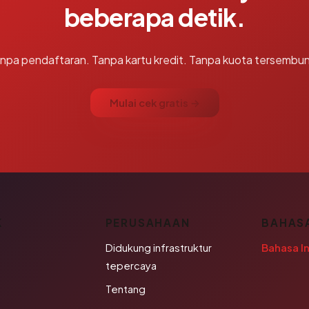
beberapa detik.
npa pendaftaran. Tanpa kartu kredit. Tanpa kuota tersembun
Mulai cek gratis →
K
PERUSAHAAN
BAHAS
Didukung infrastruktur
Bahasa I
tepercaya
Tentang