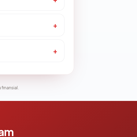
 finansial.
lam