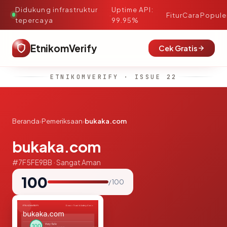
Didukung infrastruktur
Uptime API:
·
Fitur
Cara
Popule
tepercaya
99.95%
EtnikomVerify
Cek Gratis
ETNIKOMVERIFY · ISSUE 22
Beranda
›
Pemeriksaan
›
bukaka.com
bukaka.com
#7F5FE9BB · Sangat Aman
100
/ 100