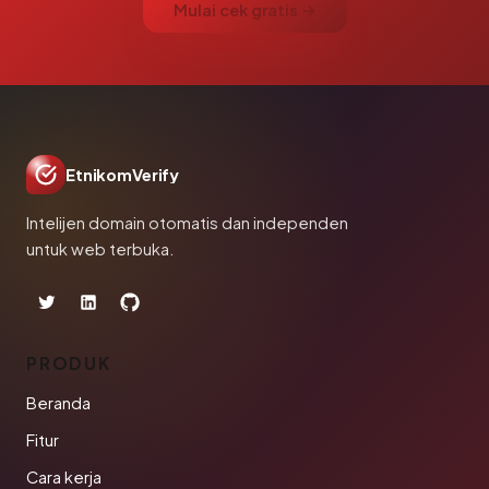
Mulai cek gratis →
EtnikomVerify
Intelijen domain otomatis dan independen
untuk web terbuka.
PRODUK
Beranda
Fitur
Cara kerja