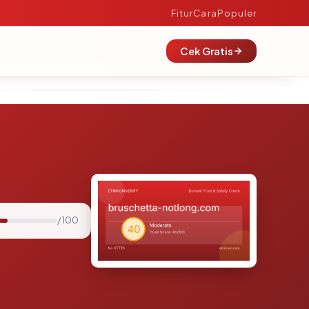
Fitur
Cara
Populer
Cek Gratis
/ 100