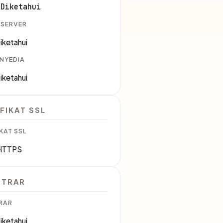
 Diketahui
 SERVER
iketahui
ENYEDIA
iketahui
FIKAT SSL
KAT SSL
HTTPS
STRAR
RAR
iketahui