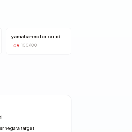
yamaha-motor.co.id
100/100
GB
si
uar negara target