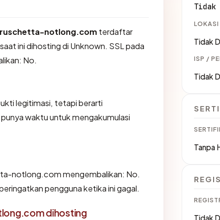
Tidak
LOKASI
ruschetta-notlong.com
terdaftar
Tidak D
saat ini dihosting di Unknown. SSL pada
ISP / P
ikan: No.
Tidak D
ti legitimasi, tetapi berarti
SERTI
punya waktu untuk mengakumulasi
SERTIFI
Tanpa 
tta-notlong.com mengembalikan: No.
REGI
ingatkan pengguna ketika ini gagal.
REGIST
tlong.com dihosting
Tidak D