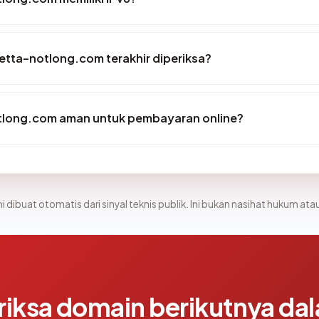
hetta-notlong.com terakhir diperiksa?
tlong.com aman untuk pembayaran online?
i dibuat otomatis dari sinyal teknis publik. Ini bukan nasihat hukum atau
riksa domain berikutnya da