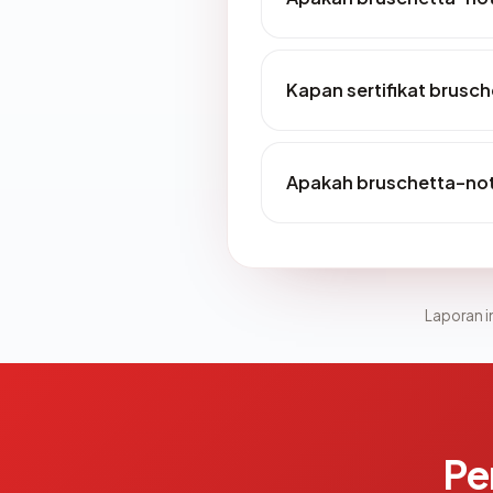
Kapan sertifikat brusc
Apakah bruschetta-no
Laporan in
Pe