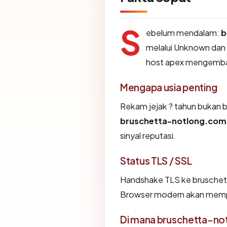
S
ebelum mendalam:
b
melalui Unknown dan 
host apex mengembal
Mengapa usia penting
Rekam jejak ? tahun bukan buk
bruschetta-notlong.com
sinyal reputasi.
Status TLS / SSL
Handshake TLS ke brusche
Browser modern akan memper
Di mana bruschetta-no