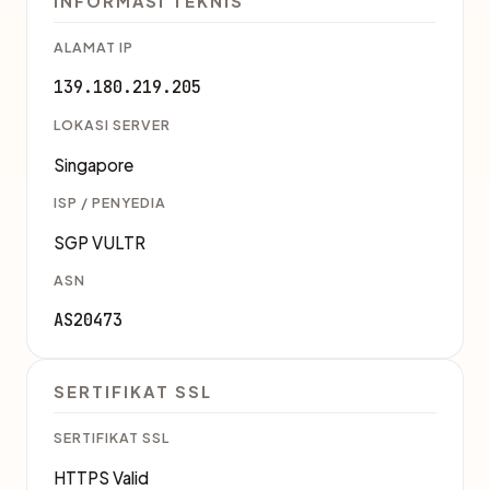
INFORMASI TEKNIS
ALAMAT IP
139.180.219.205
LOKASI SERVER
Singapore
ISP / PENYEDIA
SGP VULTR
ASN
AS20473
SERTIFIKAT SSL
SERTIFIKAT SSL
HTTPS Valid