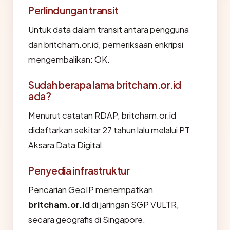
Perlindungan transit
Untuk data dalam transit antara pengguna
dan britcham.or.id, pemeriksaan enkripsi
mengembalikan: OK.
Sudah berapa lama britcham.or.id
ada?
Menurut catatan RDAP, britcham.or.id
didaftarkan sekitar 27 tahun lalu melalui PT
Aksara Data Digital.
Penyedia infrastruktur
Pencarian GeoIP menempatkan
britcham.or.id
di jaringan SGP VULTR,
secara geografis di Singapore.