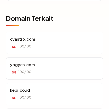
Domain Terkait
cvastro.com
100/100
SG
yogyes.com
100/100
SG
kebi.co.id
100/100
SG