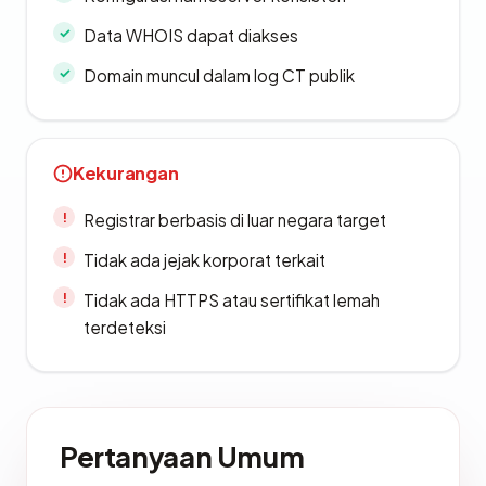
Data WHOIS dapat diakses
Domain muncul dalam log CT publik
Kekurangan
Registrar berbasis di luar negara target
Tidak ada jejak korporat terkait
Tidak ada HTTPS atau sertifikat lemah
terdeteksi
Pertanyaan Umum