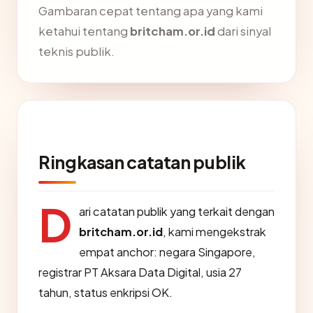
Gambaran cepat tentang apa yang kami
ketahui tentang
britcham.or.id
dari sinyal
teknis publik.
Ringkasan catatan publik
D
ari catatan publik yang terkait dengan
britcham.or.id
, kami mengekstrak
empat anchor: negara Singapore,
registrar PT Aksara Data Digital, usia 27
tahun, status enkripsi OK.