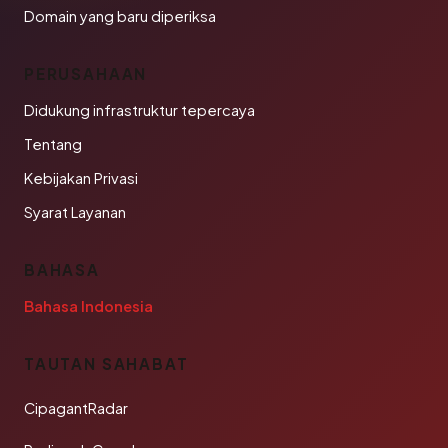
Domain yang baru diperiksa
PERUSAHAAN
Didukung infrastruktur tepercaya
Tentang
Kebijakan Privasi
Syarat Layanan
BAHASA
Bahasa Indonesia
TAUTAN SAHABAT
CipagantRadar