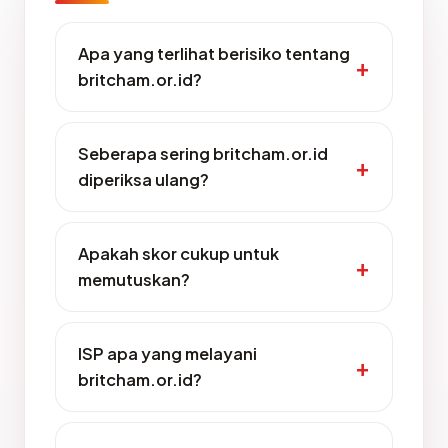
Apa yang terlihat berisiko tentang
britcham.or.id?
Seberapa sering britcham.or.id
diperiksa ulang?
Apakah skor cukup untuk
memutuskan?
ISP apa yang melayani
britcham.or.id?