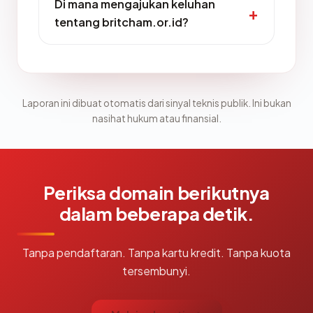
Di mana mengajukan keluhan
tentang britcham.or.id?
Laporan ini dibuat otomatis dari sinyal teknis publik. Ini bukan
nasihat hukum atau finansial.
Periksa domain berikutnya
dalam beberapa detik.
Tanpa pendaftaran. Tanpa kartu kredit. Tanpa kuota
tersembunyi.