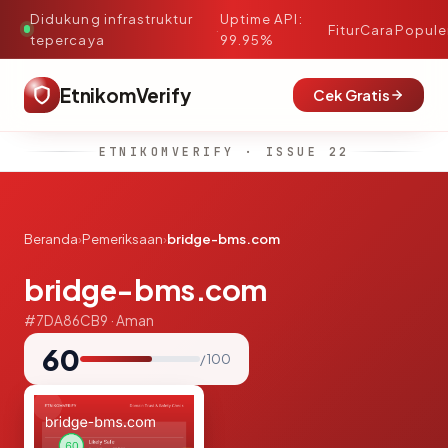
Didukung infrastruktur
Uptime API:
·
Fitur
Cara
Popule
tepercaya
99.95%
EtnikomVerify
Cek Gratis
ETNIKOMVERIFY · ISSUE 22
Beranda
›
Pemeriksaan
›
bridge-bms.com
bridge-bms.com
#7DA86CB9 · Aman
60
/ 100