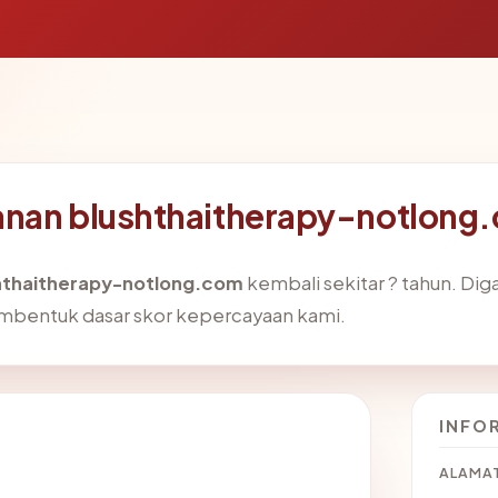
anan blushthaitherapy-notlong
hthaitherapy-notlong.com
kembali sekitar ? tahun. Di
mbentuk dasar skor kepercayaan kami.
INFO
ALAMAT