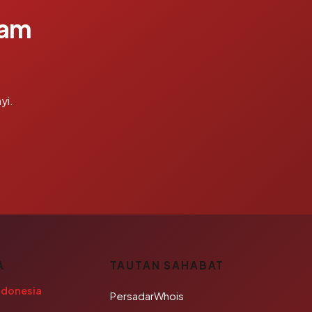
lam
yi.
A
TAUTAN SAHABAT
ndonesia
PersadarWhois