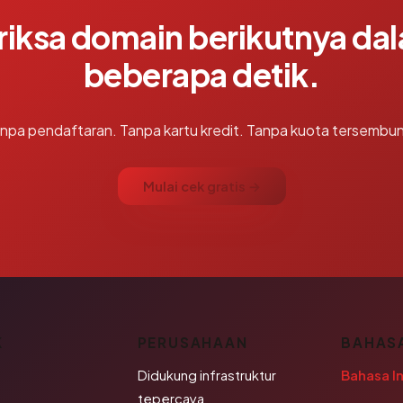
riksa domain berikutnya da
beberapa detik.
npa pendaftaran. Tanpa kartu kredit. Tanpa kuota tersembun
Mulai cek gratis →
K
PERUSAHAAN
BAHAS
Didukung infrastruktur
Bahasa I
tepercaya