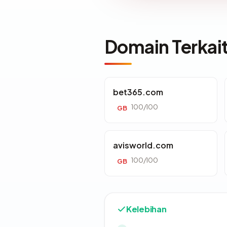
Domain Terkai
bet365.com
100/100
GB
avisworld.com
100/100
GB
Kelebihan