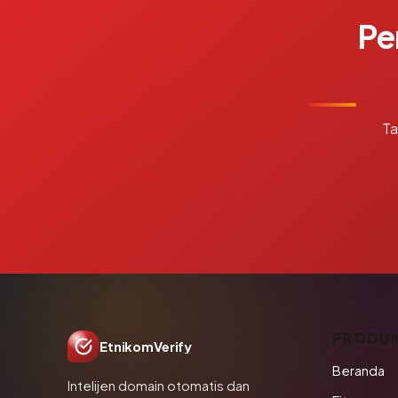
Pe
Ta
PRODU
EtnikomVerify
Beranda
Intelijen domain otomatis dan