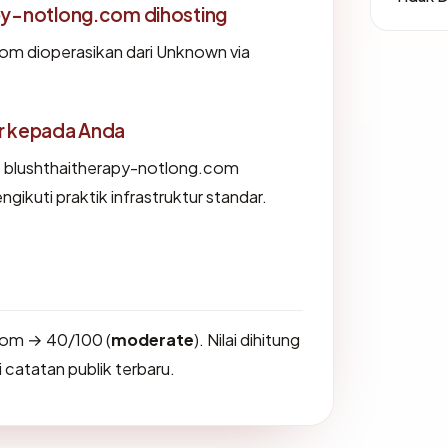
py-notlong.com dihosting
om dioperasikan dari Unknown via
or kepada Anda
 blushthaitherapy-notlong.com
ikuti praktik infrastruktur standar.
com → 40/100 (
moderate
). Nilai dihitung
 catatan publik terbaru.