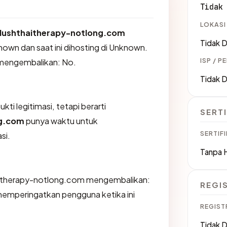
Tidak
LOKASI
lushthaitherapy-notlong.com
Tidak D
nown dan saat ini dihosting di Unknown.
ISP / P
mengembalikan: No.
Tidak D
ti legitimasi, tetapi berarti
SERTI
ng.com
punya waktu untuk
SERTIFI
si.
Tanpa 
aitherapy-notlong.com mengembalikan:
REGI
emperingatkan pengguna ketika ini
REGIST
Tidak D