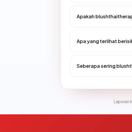
Apakah blushthaithera
Apa yang terlihat beri
Seberapa sering blush
Laporan in