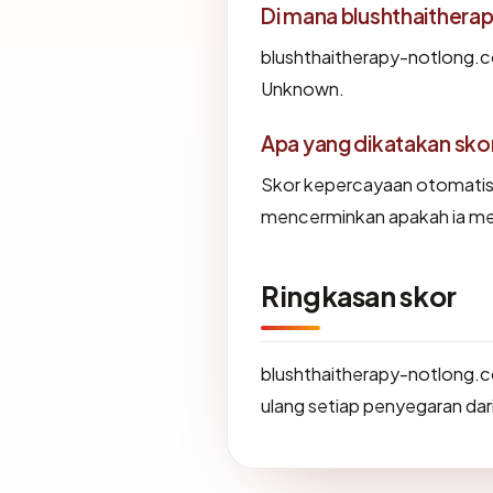
Di mana blushthaithera
blushthaitherapy-notlong.c
Unknown.
Apa yang dikatakan sk
Skor kepercayaan otomatis
mencerminkan apakah ia meng
Ringkasan skor
blushthaitherapy-notlong.
ulang setiap penyegaran dari