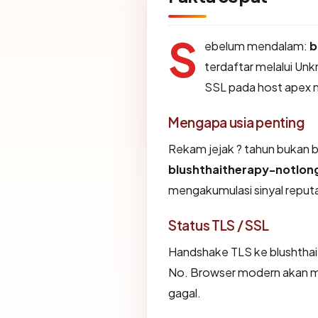
S
ebelum mendalam:
b
terdaftar melalui Unk
SSL pada host apex 
Mengapa usia penting
Rekam jejak ? tahun bukan buk
blushthaitherapy-notlo
mengakumulasi sinyal reputa
Status TLS / SSL
Handshake TLS ke blushth
No. Browser modern akan m
gagal.