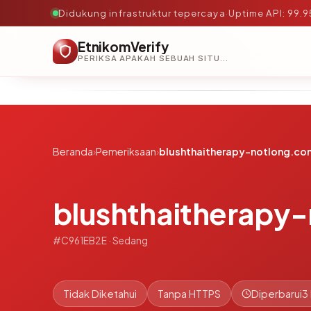
Didukung infrastruktur tepercaya
·
Uptime API: 99.
EtnikomVerify
PERIKSA APAKAH SEBUAH SITUS AMAN, TEPERCAYA, DAN TERVERIFIKASI DALAM HITUNGAN DETIK.
Beranda
›
Pemeriksaan
›
blushthaitherapy-notlong.co
blushthaitherapy
#C961EB2E · Sedang
Tidak Diketahui
Tanpa HTTPS
Diperbarui
3