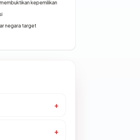
ak membuktikan kepemilikan
si
uar negara target