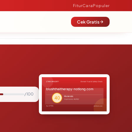
Fitur
Cara
Populer
Cek Gratis
/ 100