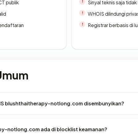
CT publik
Sinyal teknis saja tid
lid
WHOIS dilindungi priva
endaftaran
Registrar berbasis di l
 Umum
IS blushthaitherapy-notlong.com disembunyikan?
py-notlong.com ada di blocklist keamanan?