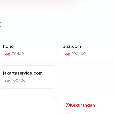
t
ho.io
anz.com
70/100
100/100
GB
GB
jakartaservice.com
100/100
GB
Kekurangan