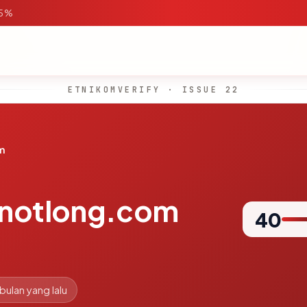
95%
ETNIKOMVERIFY · ISSUE 22
m
-notlong.com
40
 bulan yang lalu