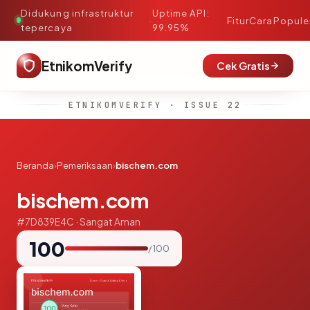
Didukung infrastruktur
Uptime API:
·
Fitur
Cara
Popule
tepercaya
99.95%
EtnikomVerify
Cek Gratis
ETNIKOMVERIFY · ISSUE 22
Beranda
›
Pemeriksaan
›
bischem.com
bischem.com
#7D839E4C · Sangat Aman
100
/ 100