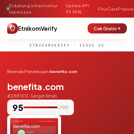
Didukung infrastruktur
Uptime API:
·
Fitur
Cara
Popule
tepercaya
99.95%
EtnikomVerify
Cek Gratis
ETNIKOMVERIFY · ISSUE 22
Beranda
›
Pemeriksaan
›
benefita.com
benefita.com
#281F1513 · Sangat Aman
95
/ 100