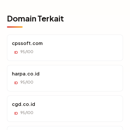
Domain Terkait
cpssoft.com
95/100
ID
harpa.co.id
95/100
ID
cgd.co.id
95/100
ID