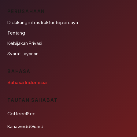
PERUSAHAAN
Didukung infrastruktur tepercaya
Tentang
Kebijakan Privasi
Syarat Layanan
BAHASA
Bahasa Indonesia
TAUTAN SAHABAT
CoffeeclSec
KanaweddGuard