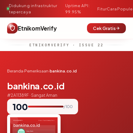
Didukung infrastruktur
Uptime API:
·
Fitur
Cara
Popule
tepercaya
99.95%
EtnikomVerify
Cek Gratis
ETNIKOMVERIFY · ISSUE 22
Beranda
›
Pemeriksaan
›
bankina.co.id
bankina.co.id
#2A11389F · Sangat Aman
100
/ 100