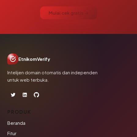
Mulai cek gratis →
EtnikomVerify
Intelijen domain otomatis dan independen
untuk web terbuka.
PRODUK
Beranda
Fitur