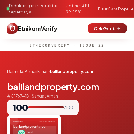
Didukung infrastruktur
Uptime API:
·
Fitur
Cara
Popule
tepercaya
99.95%
EtnikomVerify
Cek Gratis
ETNIKOMVERIFY · ISSUE 22
Beranda
›
Pemeriksaan
›
balilandproperty.com
balilandproperty.com
#C176741D · Sangat Aman
100
/ 100