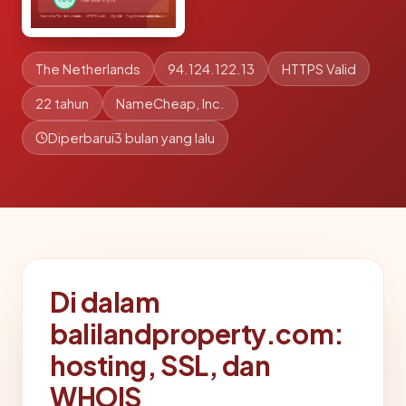
The Netherlands
94.124.122.13
HTTPS Valid
22 tahun
NameCheap, Inc.
Diperbarui
3 bulan yang lalu
Di dalam
balilandproperty.com:
hosting, SSL, dan
WHOIS