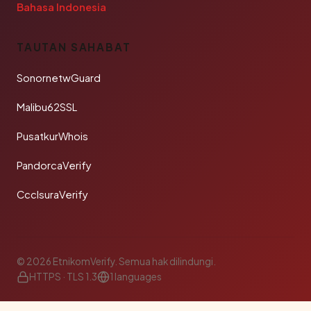
Bahasa Indonesia
TAUTAN SAHABAT
SonornetwGuard
Malibu62SSL
PusatkurWhois
PandorcaVerify
CcclsuraVerify
© 2026 EtnikomVerify. Semua hak dilindungi.
HTTPS · TLS 1.3
1 languages