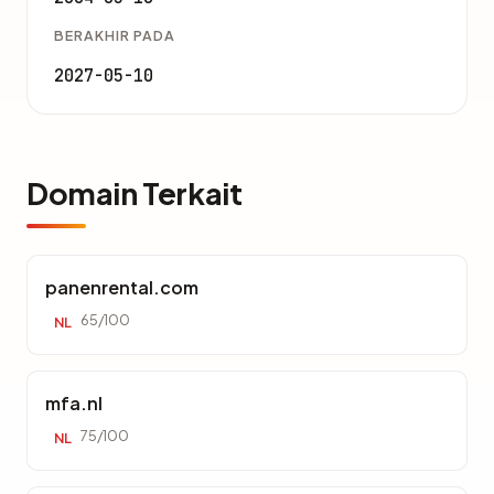
BERAKHIR PADA
2027-05-10
Domain Terkait
panenrental.com
65/100
NL
mfa.nl
75/100
NL