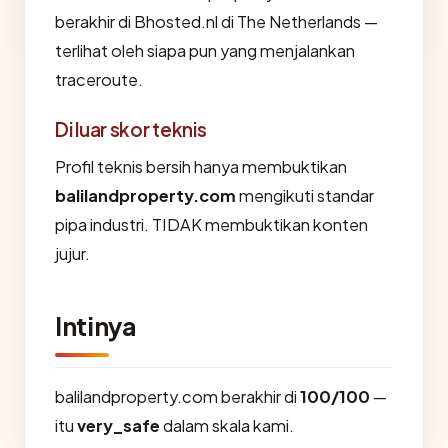
berakhir di Bhosted.nl di The Netherlands —
terlihat oleh siapa pun yang menjalankan
traceroute.
Di luar skor teknis
Profil teknis bersih hanya membuktikan
balilandproperty.com
mengikuti standar
pipa industri. TIDAK membuktikan konten
jujur.
Intinya
balilandproperty.com berakhir di
100/100
—
itu
very_safe
dalam skala kami.