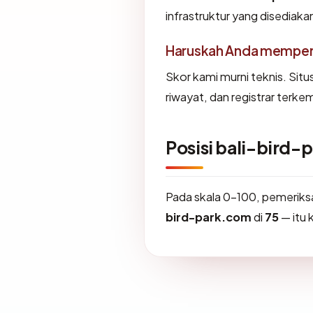
infrastruktur yang disediak
Haruskah Anda memperc
Skor kami murni teknis. Sit
riwayat, dan registrar terke
Posisi bali-bird
Pada skala 0-100, pemeri
bird-park.com
di
75
— itu 