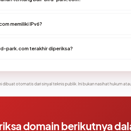
com memiliki IPv6?
ird-park.com terakhir diperiksa?
i dibuat otomatis dari sinyal teknis publik. Ini bukan nasihat hukum atau
riksa domain berikutnya da