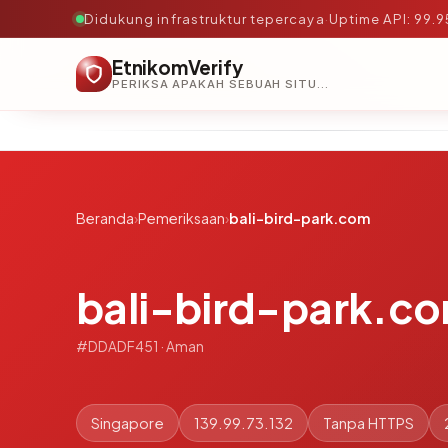
Didukung infrastruktur tepercaya
·
Uptime API: 99.
EtnikomVerify
PERIKSA APAKAH SEBUAH SITUS AMAN, TEPERCAYA, DAN TERVERIFIKASI DALAM HITUNGAN DETIK.
Beranda
›
Pemeriksaan
›
bali-bird-park.com
bali-bird-park.c
#DDADF451 · Aman
Singapore
139.99.73.132
Tanpa HTTPS