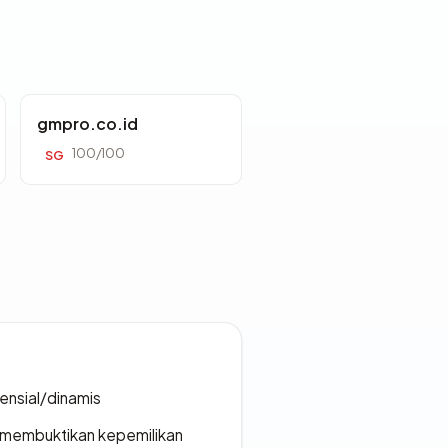
gmpro.co.id
100/100
SG
densial/dinamis
ak membuktikan kepemilikan