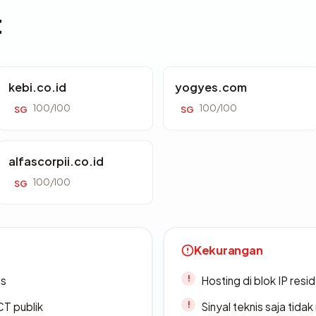
t
kebi.co.id
yogyes.com
100/100
100/100
SG
SG
alfascorpii.co.id
100/100
SG
Kekurangan
es
Hosting di blok IP resi
CT publik
Sinyal teknis saja tid