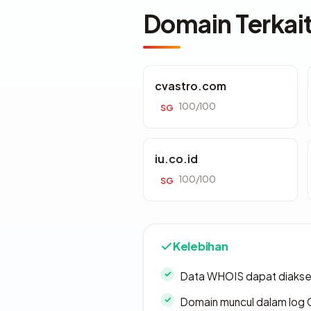
Domain Terkai
cvastro.com
100/100
SG
iu.co.id
100/100
SG
Kelebihan
Data WHOIS dapat diaks
Domain muncul dalam log 