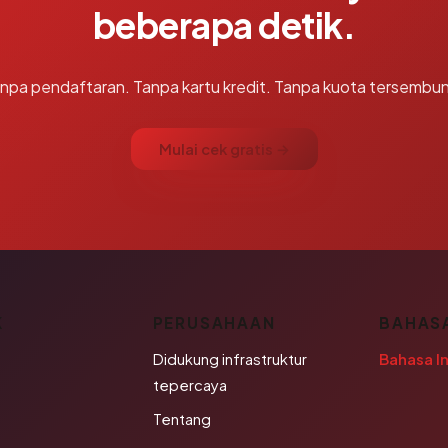
beberapa detik.
npa pendaftaran. Tanpa kartu kredit. Tanpa kuota tersembun
Mulai cek gratis →
K
PERUSAHAAN
BAHAS
Didukung infrastruktur
Bahasa I
tepercaya
Tentang