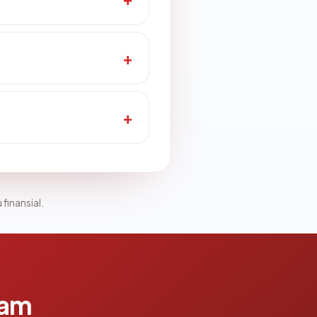
 finansial.
lam