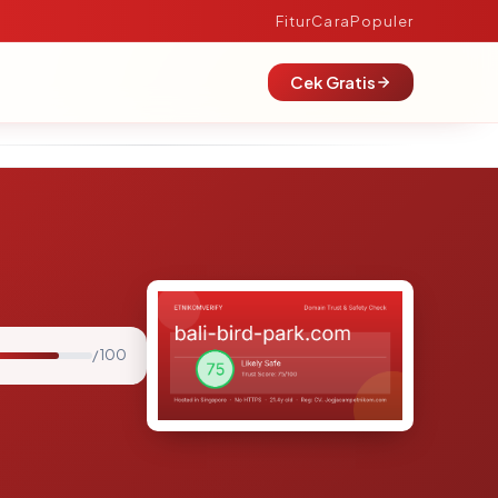
Fitur
Cara
Populer
Cek Gratis
/ 100