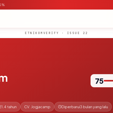
95%
ETNIKOMVERIFY · ISSUE 22
om
75
21.4 tahun
CV. Jogjacamp
Diperbarui
3 bulan yang lalu