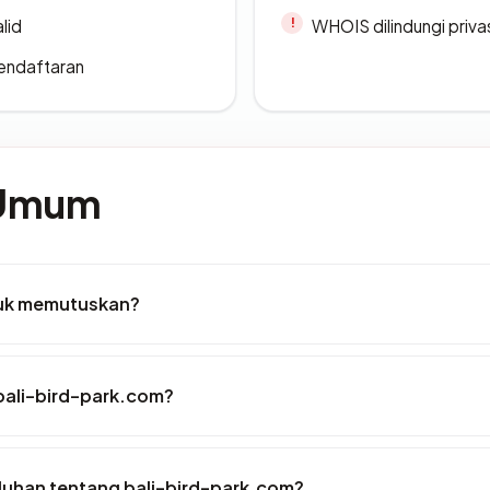
lid
WHOIS dilindungi priva
endaftaran
 Umum
tuk memutuskan?
bali-bird-park.com?
luhan tentang bali-bird-park.com?