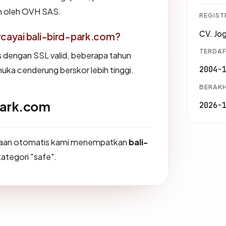
an oleh OVH SAS.
REGIST
CV. Jo
ayai bali-bird-park.com?
TERDAF
us dengan SSL valid, beberapa tahun
2004-
muka cenderung berskor lebih tinggi.
BERAKH
-park.com
2026-
ksaan otomatis kami menempatkan
bali-
kategori "safe".