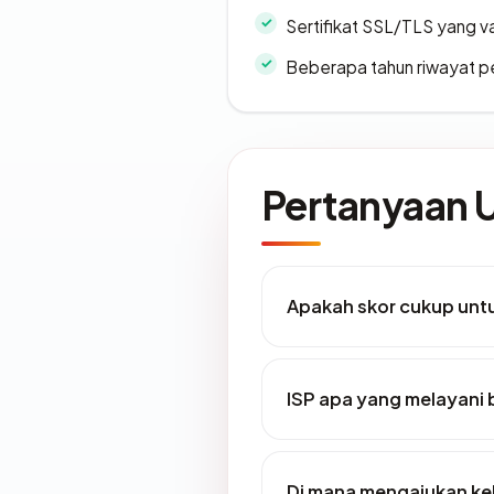
Sertifikat SSL/TLS yang va
Beberapa tahun riwayat p
Pertanyaan
Apakah skor cukup un
ISP apa yang melayani 
Di mana mengajukan ke