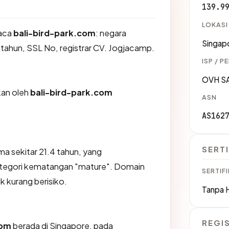
139.9
LOKASI
aca
bali-bird-park.com
: negara
Singap
 tahun, SSL No, registrar CV. Jogjacamp.
ISP / P
OVH S
ikan oleh
bali-bird-park.com
ASN
AS162
SERTI
ma sekitar 21.4 tahun, yang
egori kematangan "mature". Domain
SERTIFI
ik kurang berisiko.
Tanpa 
REGI
com
berada di Singapore, pada