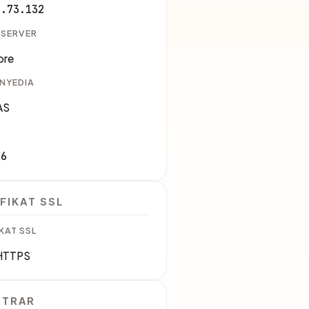
9.73.132
 SERVER
ore
ENYEDIA
AS
76
FIKAT SSL
KAT SSL
HTTPS
STRAR