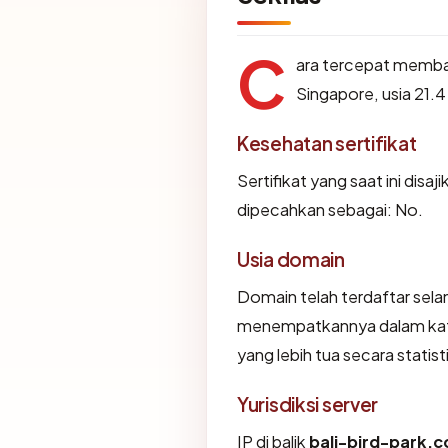
C
ara tercepat memb
Singapore, usia 21.4
Kesehatan sertifikat
Sertifikat yang saat ini disaj
dipecahkan sebagai: No.
Usia domain
Domain telah terdaftar sela
menempatkannya dalam kat
yang lebih tua secara statist
Yurisdiksi server
IP di balik
bali-bird-park.