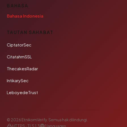
BAHASA
Bahasa Indonesia
TAUTAN SAHABAT
CiptatorSec
CitatahmSSL
ThecakesRadar
IntikarySec
LeboyedeTrust
© 2026 EtnikomVerify. Semua hak dilindungi.
HTTPS · TLS 1.3
1 languages