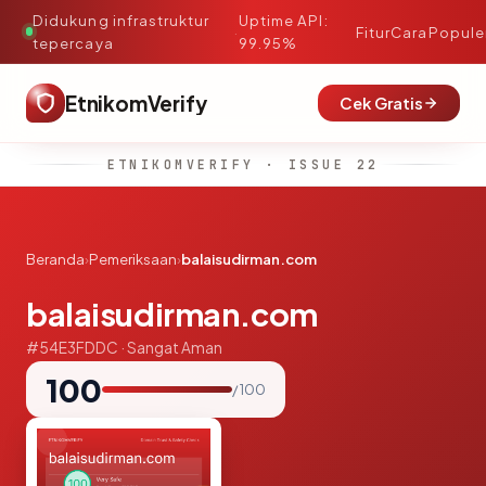
Didukung infrastruktur
Uptime API:
·
Fitur
Cara
Popule
tepercaya
99.95%
EtnikomVerify
Cek Gratis
ETNIKOMVERIFY · ISSUE 22
Beranda
›
Pemeriksaan
›
balaisudirman.com
balaisudirman.com
#54E3FDDC · Sangat Aman
100
/ 100