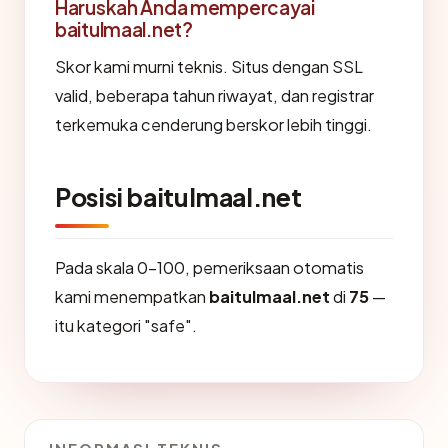
Haruskah Anda mempercayai
baitulmaal.net?
Skor kami murni teknis. Situs dengan SSL
valid, beberapa tahun riwayat, dan registrar
terkemuka cenderung berskor lebih tinggi.
Posisi baitulmaal.net
Pada skala 0-100, pemeriksaan otomatis
kami menempatkan
baitulmaal.net
di
75
—
itu kategori "safe".