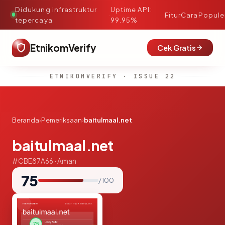
Didukung infrastruktur
Uptime API:
·
Fitur
Cara
Popule
tepercaya
99.95%
EtnikomVerify
Cek Gratis
ETNIKOMVERIFY · ISSUE 22
Beranda
›
Pemeriksaan
›
baitulmaal.net
baitulmaal.net
#CBE87A66 · Aman
75
/ 100