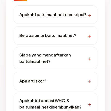
Apakah baitulmaal.net dienkripsi?
Berapa umur baitulmaal.net?
Siapa yang mendaftarkan
baitulmaal.net?
Apa arti skor?
Apakah informasi WHOIS
baitulmaal.net disembunyikan?