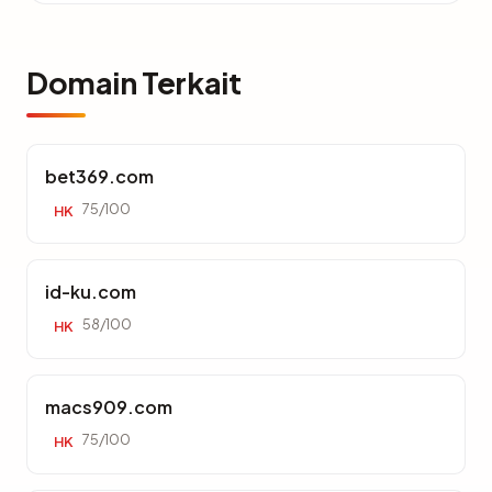
Domain Terkait
bet369.com
75/100
HK
id-ku.com
58/100
HK
macs909.com
75/100
HK