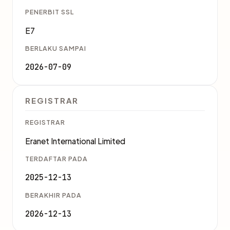
PENERBIT SSL
E7
BERLAKU SAMPAI
2026-07-09
REGISTRAR
REGISTRAR
Eranet International Limited
TERDAFTAR PADA
2025-12-13
BERAKHIR PADA
2026-12-13