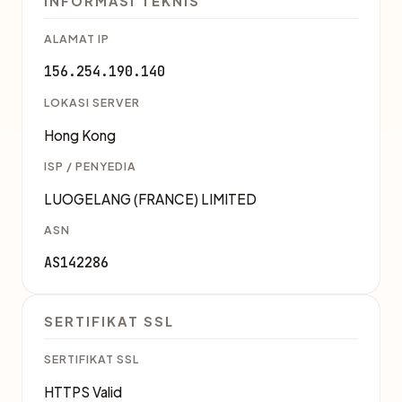
INFORMASI TEKNIS
ALAMAT IP
156.254.190.140
LOKASI SERVER
Hong Kong
ISP / PENYEDIA
LUOGELANG (FRANCE) LIMITED
ASN
AS142286
SERTIFIKAT SSL
SERTIFIKAT SSL
HTTPS Valid