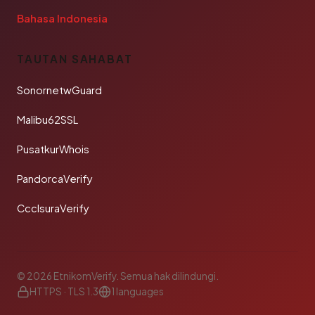
Bahasa Indonesia
TAUTAN SAHABAT
SonornetwGuard
Malibu62SSL
PusatkurWhois
PandorcaVerify
CcclsuraVerify
© 2026 EtnikomVerify. Semua hak dilindungi.
HTTPS · TLS 1.3
1 languages