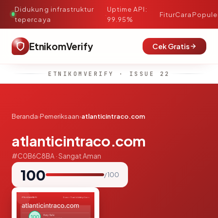
Didukung infrastruktur
Uptime API:
·
Fitur
Cara
Popule
tepercaya
99.95%
EtnikomVerify
Cek Gratis
ETNIKOMVERIFY · ISSUE 22
Beranda
›
Pemeriksaan
›
atlanticintraco.com
atlanticintraco.com
#C0B6C8BA · Sangat Aman
100
/ 100