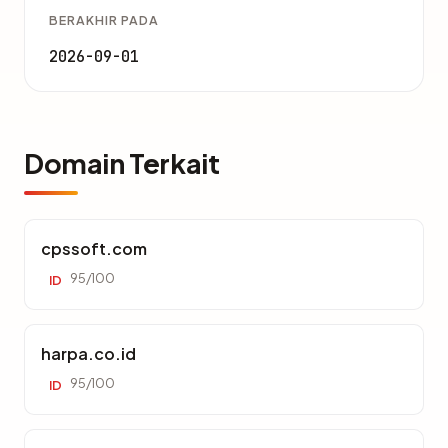
BERAKHIR PADA
2026-09-01
Domain Terkait
cpssoft.com
95/100
ID
harpa.co.id
95/100
ID