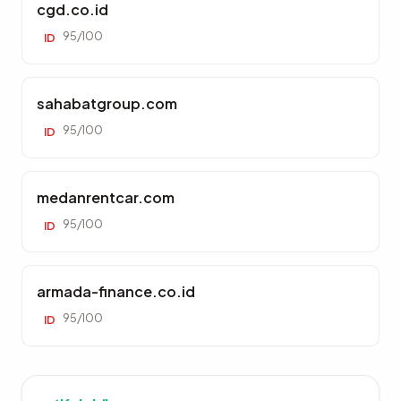
cgd.co.id
95/100
ID
sahabatgroup.com
95/100
ID
medanrentcar.com
95/100
ID
armada-finance.co.id
95/100
ID