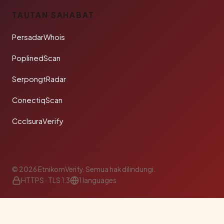
TAUTAN SAHABAT
PersadarWhois
PoplinedScan
SerpongtRadar
ConectiqScan
CcclsuraVerify
© 2026 EtnikomVerify. Semua hak dilindungi.
HTTPS · TLS 1.3
1 languages