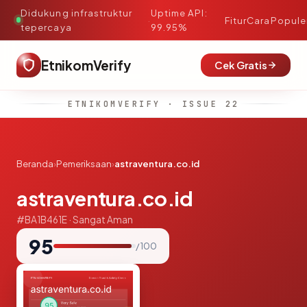
Didukung infrastruktur
Uptime API:
·
Fitur
Cara
Popule
tepercaya
99.95%
EtnikomVerify
Cek Gratis
ETNIKOMVERIFY · ISSUE 22
Beranda
›
Pemeriksaan
›
astraventura.co.id
astraventura.co.id
#BA1B461E · Sangat Aman
95
/ 100