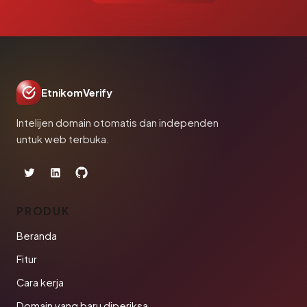
EtnikomVerify
Intelijen domain otomatis dan independen
untuk web terbuka.
PRODUK
Beranda
Fitur
Cara kerja
Domain yang baru diperiksa