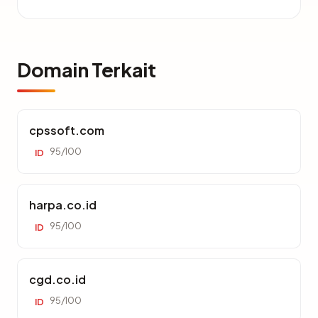
Domain Terkait
cpssoft.com
95/100
ID
harpa.co.id
95/100
ID
cgd.co.id
95/100
ID