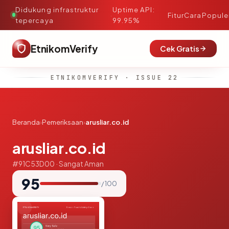
Didukung infrastruktur
Uptime API:
·
Fitur
Cara
Popule
tepercaya
99.95%
EtnikomVerify
Cek Gratis
ETNIKOMVERIFY · ISSUE 22
Beranda
›
Pemeriksaan
›
arusliar.co.id
arusliar.co.id
#91C53D00 · Sangat Aman
95
/ 100