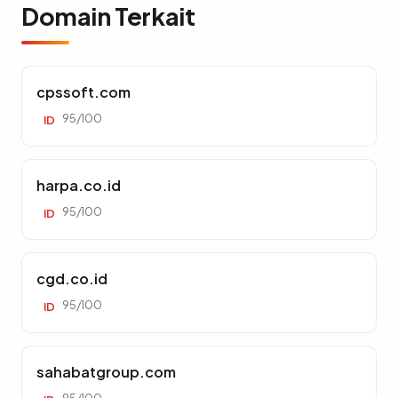
Domain Terkait
cpssoft.com
95/100
ID
harpa.co.id
95/100
ID
cgd.co.id
95/100
ID
sahabatgroup.com