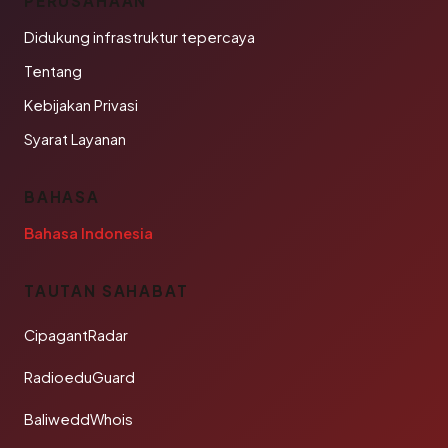
PERUSAHAAN
Didukung infrastruktur tepercaya
Tentang
Kebijakan Privasi
Syarat Layanan
BAHASA
Bahasa Indonesia
TAUTAN SAHABAT
CipagantRadar
RadioeduGuard
BaliweddWhois