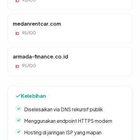
95/100
ID
medanrentcar.com
95/100
ID
armada-finance.co.id
95/100
ID
Kelebihan
Diselesaikan via DNS rekursif publik
Menggunakan endpoint HTTPS modern
Hosting di jaringan ISP yang mapan