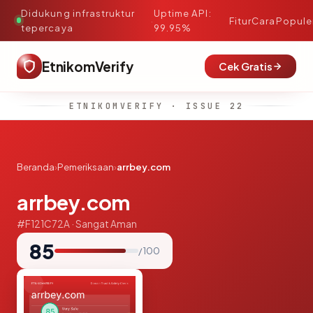
Didukung infrastruktur
Uptime API:
·
Fitur
Cara
Popule
tepercaya
99.95%
EtnikomVerify
Cek Gratis
ETNIKOMVERIFY · ISSUE 22
Beranda
›
Pemeriksaan
›
arrbey.com
arrbey.com
#F121C72A · Sangat Aman
85
/ 100