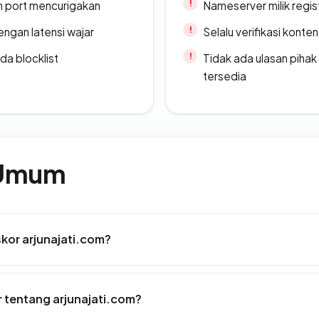
n port mencurigakan
Nameserver milik regi
engan latensi wajar
Selalu verifikasi kont
da blocklist
Tidak ada ulasan piha
tersedia
 Umum
kor arjunajati.com?
 tentang arjunajati.com?