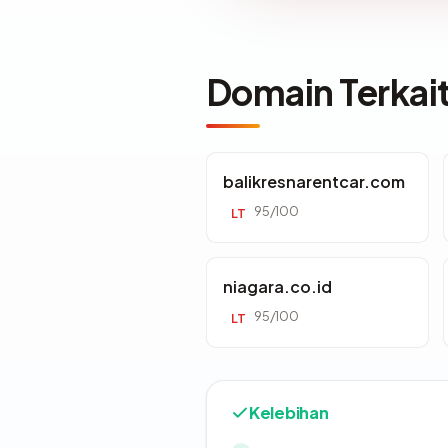
Domain Terkai
balikresnarentcar.com
95/100
LT
niagara.co.id
95/100
LT
Kelebihan