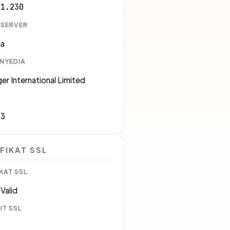
91.230
 SERVER
ia
ENYEDIA
er International Limited
83
FIKAT SSL
KAT SSL
Valid
IT SSL