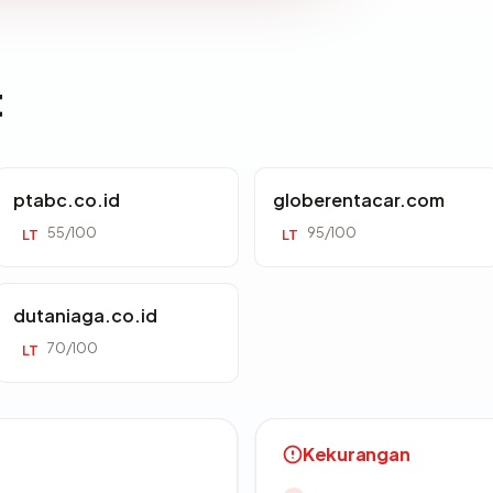
t
ptabc.co.id
globerentacar.com
55/100
95/100
LT
LT
dutaniaga.co.id
70/100
LT
Kekurangan