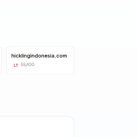
hicklingindonesia.com
55/100
LT