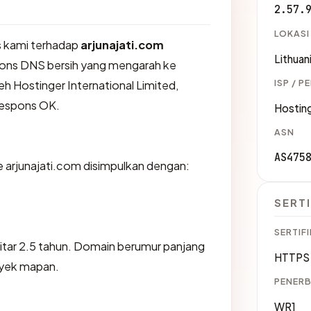
2.57.
LOKASI
 kami terhadap
arjunajati.com
Lithuan
ons DNS bersih yang mengarah ke
ISP / P
leh Hostinger International Limited,
espons OK.
Hosting
ASN
AS475
arjunajati.com disimpulkan dengan:
SERTI
SERTIFI
kitar 2.5 tahun. Domain berumur panjang
HTTPS 
oyek mapan.
PENERB
WR1