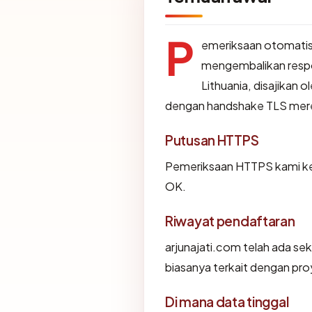
P
emeriksaan otomatis
mengembalikan resp
Lithuania, disajikan o
dengan handshake TLS mer
Putusan HTTPS
Pemeriksaan HTTPS kami ke 
OK.
Riwayat pendaftaran
arjunajati.com telah ada se
biasanya terkait dengan pr
Di mana data tinggal