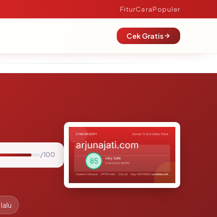
Fitur
Cara
Populer
Cek Gratis
/ 100
lalu