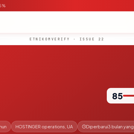
95%
ETNIKOMVERIFY · ISSUE 22
85
ahun
HOSTINGER operations, UA
Diperbarui
3 bulan yang 