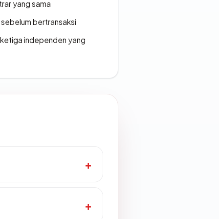
strar yang sama
en sebelum bertransaksi
k ketiga independen yang