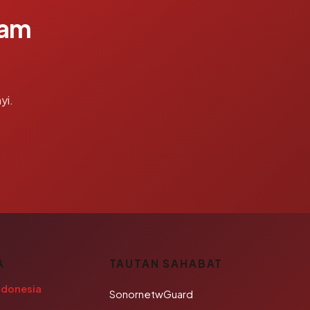
lam
yi.
A
TAUTAN SAHABAT
ndonesia
SonornetwGuard