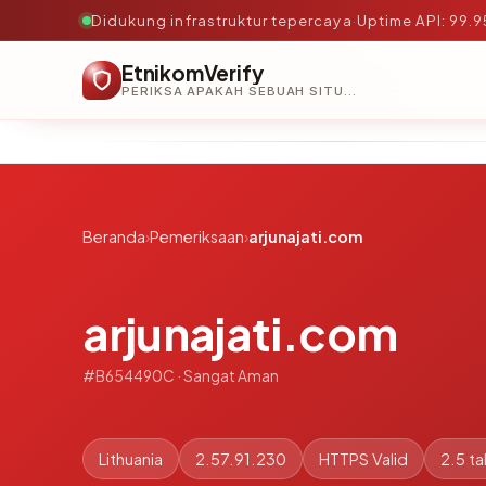
Didukung infrastruktur tepercaya
·
Uptime API: 99.
EtnikomVerify
PERIKSA APAKAH SEBUAH SITUS AMAN, TEPERCAYA, DAN TERVERIFIKASI DALAM HITUNGAN DETIK.
Beranda
›
Pemeriksaan
›
arjunajati.com
arjunajati.com
#B654490C · Sangat Aman
Lithuania
2.57.91.230
HTTPS Valid
2.5 t