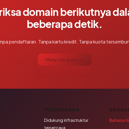
riksa domain berikutnya da
beberapa detik.
npa pendaftaran. Tanpa kartu kredit. Tanpa kuota tersembun
Mulai cek gratis →
K
PERUSAHAAN
BAHAS
Didukung infrastruktur
Bahasa I
tepercaya