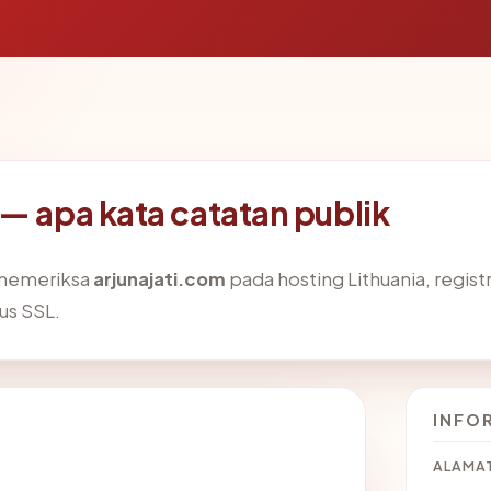
 — apa kata catatan publik
 memeriksa
arjunajati.com
pada hosting Lithuania, regis
us SSL.
INFO
ALAMAT