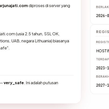
arjunajati.com
diproses di server yang
BERLAK
2026-
REGI
jati.com (usia 2.5 tahun, SSL OK,
ions, UAB, negara Lithuania) biasanya
REGIST
safe".
HOSTIN
TERDAF
2023-
BERAKH
—
very_safe
. Ini adalah putusan
2027-