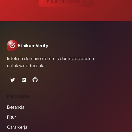
Mulai cek gratis →
EtnikomVerify
Intelijen domain otomatis dan independen
untuk web terbuka.
PRODUK
Beranda
Fitur
Cara kerja