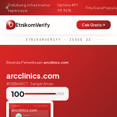
Didukung infrastruktur
Uptime API:
·
Fitur
Cara
Popule
tepercaya
99.95%
EtnikomVerify
Cek Gratis
ETNIKOMVERIFY · ISSUE 22
Beranda
›
Pemeriksaan
›
arcclinics.com
arcclinics.com
#0BB6AEC7 · Sangat Aman
100
/ 100