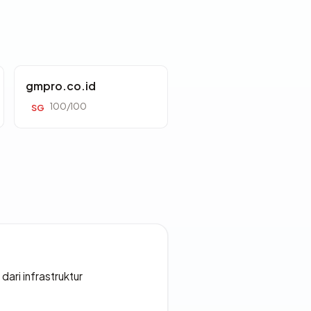
gmpro.co.id
100/100
SG
 dari infrastruktur