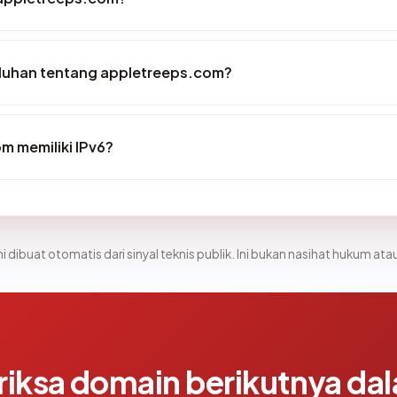
luhan tentang appletreeps.com?
 memiliki IPv6?
i dibuat otomatis dari sinyal teknis publik. Ini bukan nasihat hukum atau
riksa domain berikutnya da