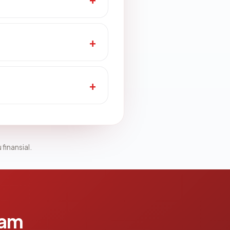
 finansial.
lam