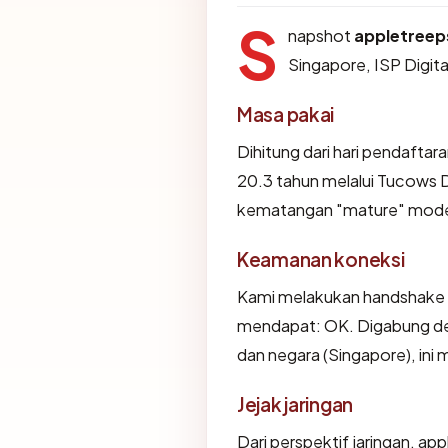
S
napshot
appletree
Singapore, ISP Digi
Masa pakai
Dihitung dari hari pendaftar
20.3 tahun melalui Tucows 
kematangan "mature" mode
Keamanan koneksi
Kami melakukan handshake 
mendapat: OK. Digabung den
dan negara (Singapore), ini
Jejak jaringan
Dari perspektif jaringan, a