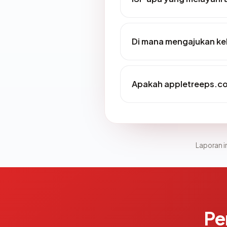
Di mana mengajukan ke
Apakah appletreeps.com
Laporan in
Pe