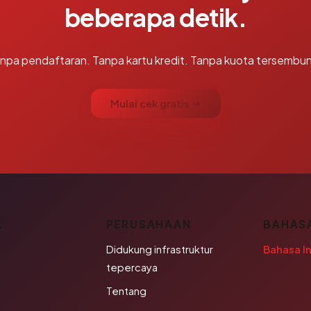
beberapa detik.
npa pendaftaran. Tanpa kartu kredit. Tanpa kuota tersembun
Mulai cek gratis →
K
PERUSAHAAN
BAHAS
Didukung infrastruktur
Bahasa I
tepercaya
Tentang