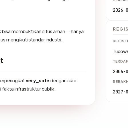
2026-
REGI
dak bisa membuktikan situs aman — hanya
us mengikuti standar industri.
REGIST
Tucows
t
TERDAF
2006-
 berperingkat
very_safe
dengan skor
BERAKH
 fakta infrastruktur publik.
2027-