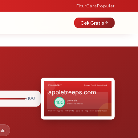
Fitur
Cara
Populer
Cek Gratis
/ 100
alu