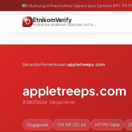
Didukung infrastruktur tepercaya
·
Uptime API: 99.
EtnikomVerify
PERIKSA APAKAH SEBUAH SITUS AMAN, TEPERCAYA, DAN TERVERIFIKASI DALAM HITUNGAN DETIK.
Beranda
›
Pemeriksaan
›
appletreeps.com
appletreeps.com
#2BCFD266 · Sangat Aman
Singapore
139.59.251.65
HTTPS Valid
2