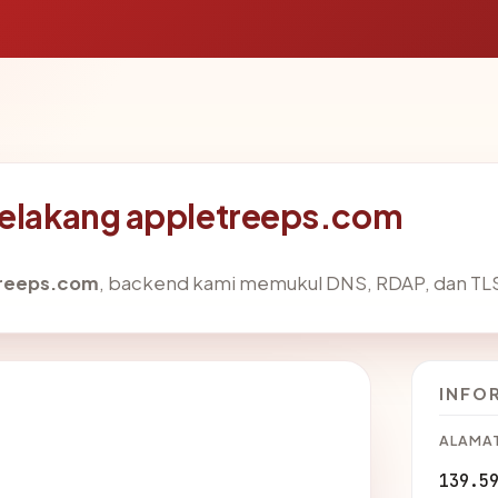
 belakang appletreeps.com
treeps.com
, backend kami memukul DNS, RDAP, dan TLS 
INFO
ALAMAT
139.5