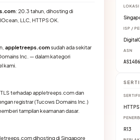
LOKASI
ps.com
: 20.3 tahun, dihosting di
Singap
talOcean, LLC, HTTPS OK.
ISP / P
Digita
an,
appletreeps.com
sudah ada sekitar
ASN
Domains Inc. — dalam kategori
AS140
l kami.
SERTI
TLS terhadap appletreeps.com dan
SERTIFI
gan registrar (Tucows Domains Inc.)
HTTPS 
 memberi tampilan keamanan dasar.
PENERB
R13
ppletreeps.com dihosting di Singapore
BERLAK