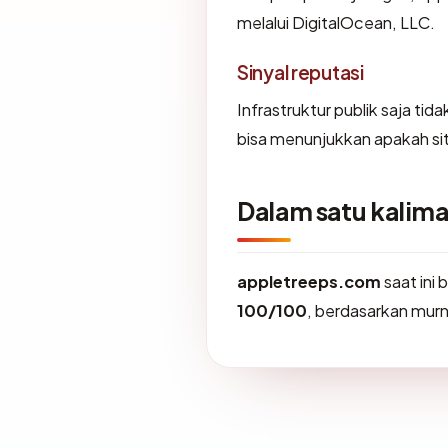
melalui DigitalOcean, LLC.
Sinyal reputasi
Infrastruktur publik saja ti
bisa menunjukkan apakah sit
Dalam satu kalima
appletreeps.com
saat ini
100/100
, berdasarkan murni