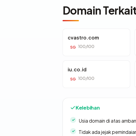
Domain Terkai
cvastro.com
100/100
SG
iu.co.id
100/100
SG
Kelebihan
Usia domain di atas amban
Tidak ada jejak pemindaia