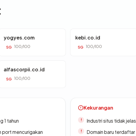
t
yogyes.com
kebi.co.id
100/100
100/100
SG
SG
alfascorpii.co.id
100/100
SG
Kekurangan
g 1 tahun
Industri situs tidak jelas
n port mencurigakan
Domain baru terdaftar