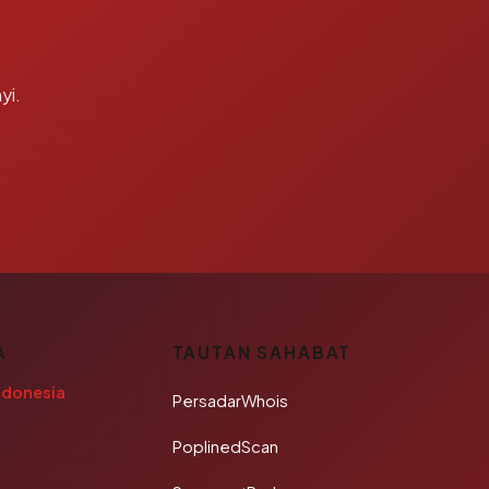
yi.
A
TAUTAN SAHABAT
ndonesia
PersadarWhois
PoplinedScan