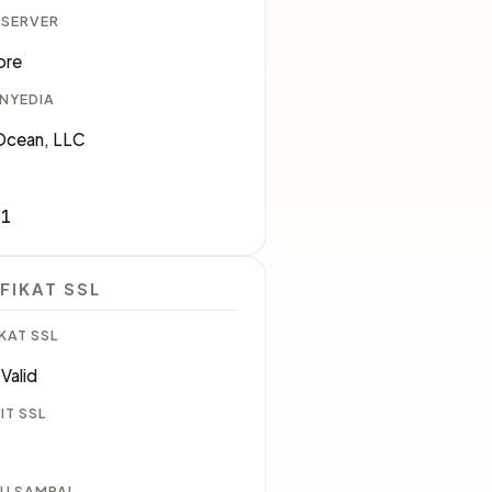
 SERVER
ore
ENYEDIA
lOcean, LLC
61
FIKAT SSL
KAT SSL
Valid
IT SSL
U SAMPAI