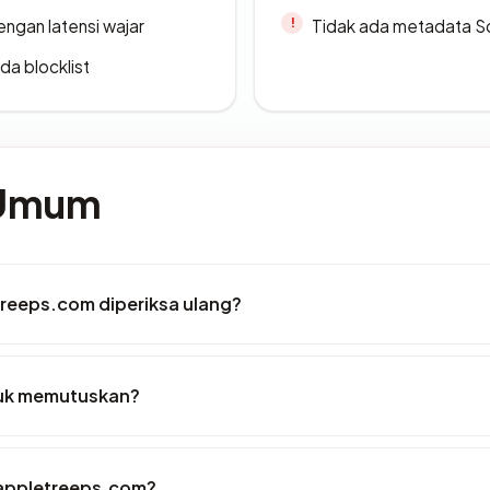
engan latensi wajar
Tidak ada metadata S
da blocklist
 Umum
reeps.com diperiksa ulang?
tuk memutuskan?
 appletreeps.com?