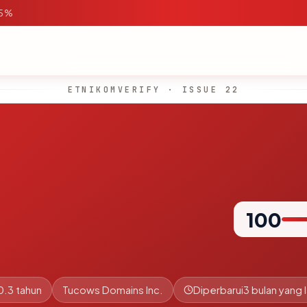
95%
ETNIKOMVERIFY · ISSUE 22
100
0.3 tahun
Tucows Domains Inc.
Diperbarui
3 bulan yang l