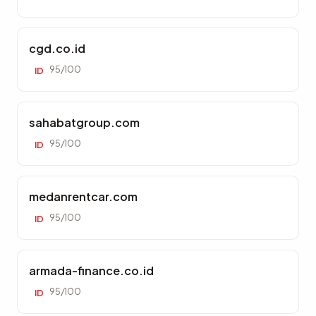
cgd.co.id
95/100
ID
sahabatgroup.com
95/100
ID
medanrentcar.com
95/100
ID
armada-finance.co.id
95/100
ID