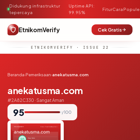
Didukung infrastruktur
Uptime API:
·
Fitur
Cara
Popule
tepercaya
99.95%
EtnikomVerify
Cek Gratis
ETNIKOMVERIFY · ISSUE 22
Beranda
›
Pemeriksaan
›
anekatusma.com
anekatusma.com
#2A82C330 · Sangat Aman
95
/ 100