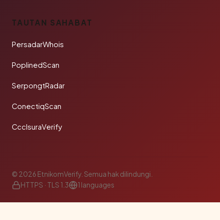
TAUTAN SAHABAT
PersadarWhois
PoplinedScan
SerpongtRadar
ConectiqScan
CcclsuraVerify
© 2026 EtnikomVerify. Semua hak dilindungi.
HTTPS · TLS 1.3
1 languages