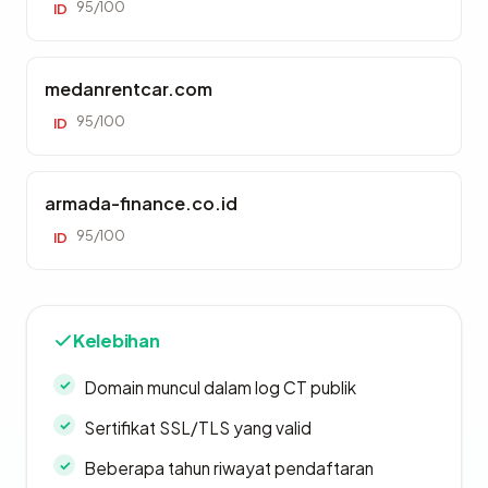
95/100
ID
medanrentcar.com
95/100
ID
armada-finance.co.id
95/100
ID
Kelebihan
Domain muncul dalam log CT publik
Sertifikat SSL/TLS yang valid
Beberapa tahun riwayat pendaftaran