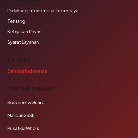
Didukung infrastruktur tepercaya
Tentang
Kebijakan Privasi
Syarat Layanan
BAHASA
Bahasa Indonesia
TAUTAN SAHABAT
SonornetwGuard
Malibu62SSL
PusatkurWhois