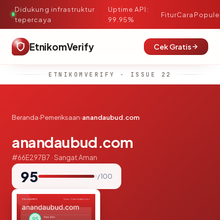
Didukung infrastruktur
Uptime API:
·
Fitur
Cara
Popule
tepercaya
99.95%
EtnikomVerify
Cek Gratis
ETNIKOMVERIFY · ISSUE 22
Beranda
›
Pemeriksaan
›
anandaubud.com
anandaubud.com
#66E297B7 · Sangat Aman
95
/ 100