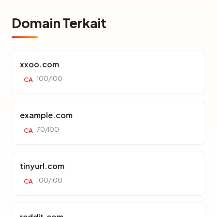
Domain Terkait
xxoo.com
100/100
CA
example.com
70/100
CA
tinyurl.com
100/100
CA
reddit.com