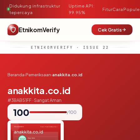
Didukung infrastruktur
Uptime API:
·
Fitur
Cara
Popule
tepercaya
99.95%
EtnikomVerify
Cek Gratis
ETNIKOMVERIFY · ISSUE 22
Beranda
›
Pemeriksaan
›
anakkita.co.id
anakkita.co.id
#3BAB51FF · Sangat Aman
100
/ 100