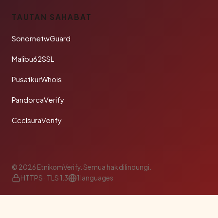
TAUTAN SAHABAT
SonornetwGuard
Malibu62SSL
PusatkurWhois
PandorcaVerify
CcclsuraVerify
© 2026 EtnikomVerify. Semua hak dilindungi.
HTTPS · TLS 1.3
1 languages