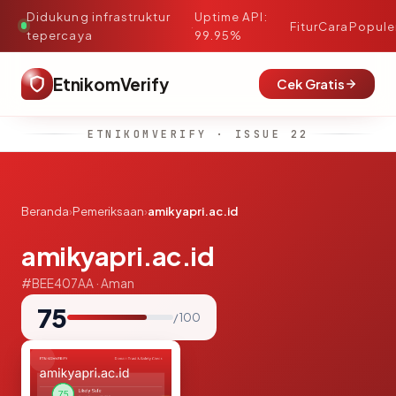
Didukung infrastruktur
Uptime API:
·
Fitur
Cara
Popule
tepercaya
99.95%
EtnikomVerify
Cek Gratis
ETNIKOMVERIFY · ISSUE 22
Beranda
›
Pemeriksaan
›
amikyapri.ac.id
amikyapri.ac.id
#BEE407AA · Aman
75
/ 100