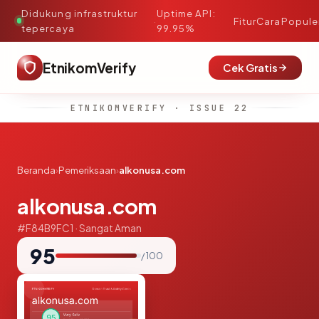
Didukung infrastruktur
Uptime API:
·
Fitur
Cara
Popule
tepercaya
99.95%
EtnikomVerify
Cek Gratis
ETNIKOMVERIFY · ISSUE 22
Beranda
›
Pemeriksaan
›
alkonusa.com
alkonusa.com
#F84B9FC1 · Sangat Aman
95
/ 100