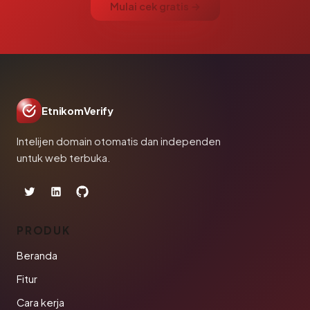
Mulai cek gratis →
EtnikomVerify
Intelijen domain otomatis dan independen
untuk web terbuka.
PRODUK
Beranda
Fitur
Cara kerja