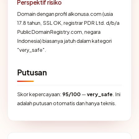
Perspektif risiko
Domain dengan profil alkonusa.com (usia
17.8 tahun, SSL OK, registrar PDR Ltd. d/b/a
PublicDomainRegistry.com, negara
Indonesia) biasanya jatuh dalam kategori
"very_safe".
Putusan
Skor kepercayaan:
95/100
—
very_safe
. Ini
adalah putusan otomatis dan hanya teknis.