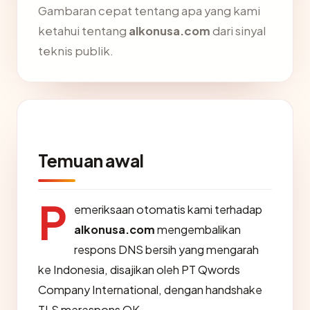
Gambaran cepat tentang apa yang kami
ketahui tentang
alkonusa.com
dari sinyal
teknis publik.
Temuan awal
P
emeriksaan otomatis kami terhadap
alkonusa.com
mengembalikan
respons DNS bersih yang mengarah
ke Indonesia, disajikan oleh PT Qwords
Company International, dengan handshake
TLS merespons OK.