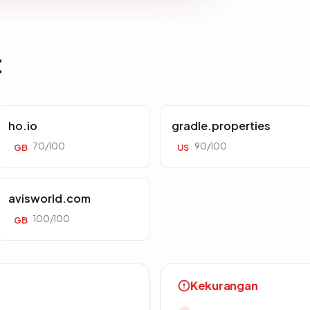
t
ho.io
gradle.properties
70/100
90/100
GB
US
avisworld.com
100/100
GB
Kekurangan