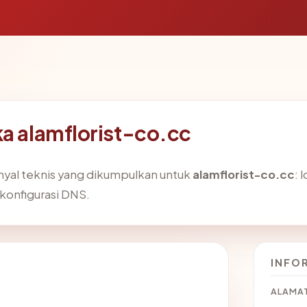
ka alamflorist-co.cc
nyal teknis yang dikumpulkan untuk
alamflorist-co.cc
: 
 konfigurasi DNS.
INFO
ALAMAT