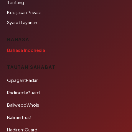
Tentang
Kebijakan Privasi
Syarat Layanan
BAHASA
Bahasa Indonesia
TAUTAN SAHABAT
CipagantRadar
RadioeduGuard
BaliweddWhois
BaliraniTrust
HadirentGuard