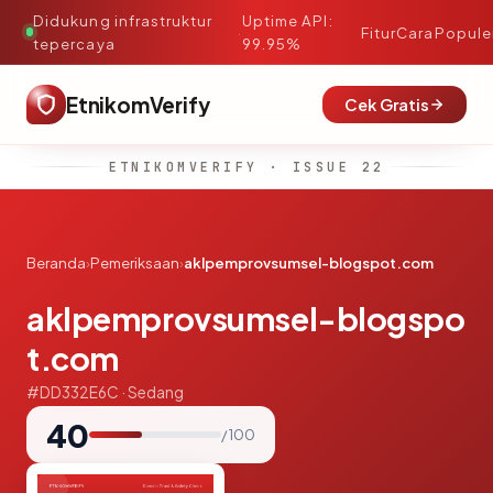
Didukung infrastruktur
Uptime API:
·
Fitur
Cara
Popule
tepercaya
99.95%
EtnikomVerify
Cek Gratis
ETNIKOMVERIFY · ISSUE 22
Beranda
›
Pemeriksaan
›
aklpemprovsumsel-blogspot.com
aklpemprovsumsel-blogspo
t.com
#DD332E6C · Sedang
40
/ 100