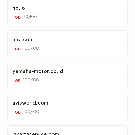
ho.io
70/100
GB
anz.com
100/100
GB
yamaha-motor.co.id
100/100
GB
avisworld.com
100/100
GB
jakartaservice.com