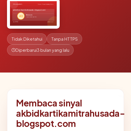
Tidak Diketahui
Tanpa HTTPS
Diperbarui
3 bulan yang lalu
Membaca sinyal
akbidkartikamitrahusada-
blogspot.com