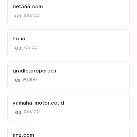
bet365.com
100/100
GB
ho.io
70/100
GB
gradle.properties
90/100
US
yamaha-motor.co.id
100/100
GB
anz.com