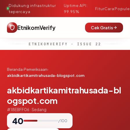
Didukung infrastruktur
Uptime API:
·
Fitur
Cara
Popule
tepercaya
99.95%
EtnikomVerify
Cek Gratis
ETNIKOMVERIFY · ISSUE 22
Beranda
›
Pemeriksaan
›
akbidkartikamitrahusada-blogspot.com
akbidkartikamitrahusada-bl
ogspot.com
#18EBFF06 · Sedang
40
/ 100