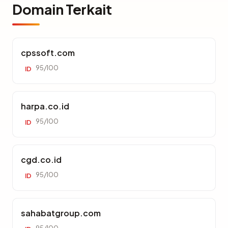
Domain Terkait
cpssoft.com
95/100
ID
harpa.co.id
95/100
ID
cgd.co.id
95/100
ID
sahabatgroup.com