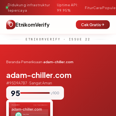
Didukung infrastruktur
Uptime API:
·
Fitur
Cara
Popule
tepercaya
99.95%
EtnikomVerify
Cek Gratis
ETNIKOMVERIFY · ISSUE 22
Beranda
›
Pemeriksaan
›
adam-chiller.com
adam-chiller.com
#95D9A7B7 · Sangat Aman
95
/ 100