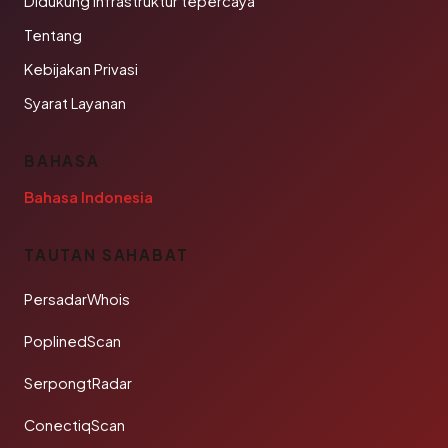
Didukung infrastruktur tepercaya
Tentang
Kebijakan Privasi
Syarat Layanan
BAHASA
Bahasa Indonesia
TAUTAN SAHABAT
PersadarWhois
PoplinedScan
SerpongtRadar
ConectiqScan