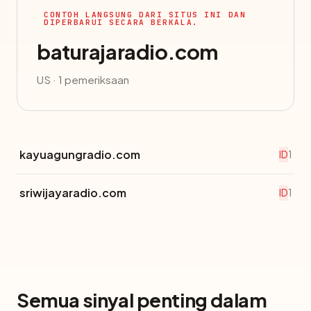
CONTOH LANGSUNG DARI SITUS INI DAN
DIPERBARUI SECARA BERKALA.
baturajaradio.com
US ·
1 pemeriksaan
kayuagungradio.com
ID
1
sriwijayaradio.com
ID
1
Semua sinyal penting dalam