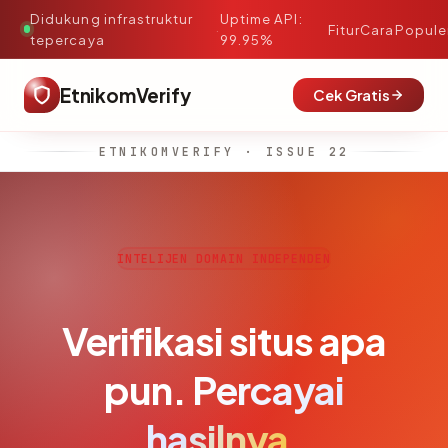
Didukung infrastruktur
Uptime API:
·
Fitur
Cara
Popule
tepercaya
99.95%
EtnikomVerify
Cek Gratis
ETNIKOMVERIFY · ISSUE 22
INTELIJEN DOMAIN INDEPENDEN
Verifikasi situs apa
pun.
Percayai
hasilnya.